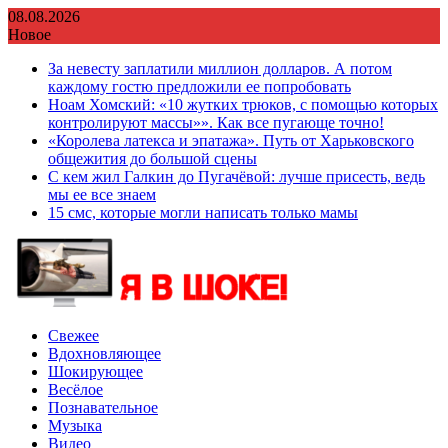
Перейти
08.08.2026
к
Новое
содержимому
За невесту заплатили миллион долларов. А потом
каждому гостю предложили ее попробовать
Ноам Хомский: «10 жутких трюков, с помощью которых
контролируют массы»». Как все пугающе точно!
«Королева латекса и эпатажа». Путь от Харьковского
общежития до большой сцены
С кем жил Галкин до Пугачёвой: лучше присесть, ведь
мы ее все знаем
15 смс, которые могли написать только мамы
Свежее
Вдохновляющее
Шокирующее
Весёлое
Познавательное
Музыка
Видео