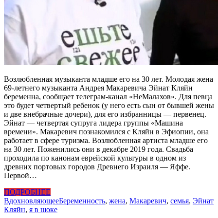
Возлюбленная музыканта младше его на 30 лет. Молодая жена
69-летнего музыканта Андрея Макаревича Эйнат Кляйн
беременна, сообщает телеграм-канал «НеМалахов». Для певца
это будет четвертый ребенок (у него есть сын от бывшей жены
и две внебрачные дочери), для его избранницы — первенец.
Эйнат — четвертая супруга лидера группы «Машина
времени». Макаревич познакомился с Кляйн в Эфиопии, она
работает в сфере туризма. Возлюбленная артиста младше его
на 30 лет. Поженились они в декабре 2019 года. Свадьба
проходила по канонам еврейской культуры в одном из
древних портовых городов Древнего Израиля — Яффе.
Первой…
ПОДРОБНЕЕ
Вдохновляющее
Беременность
,
жена
,
Макаревич
,
семья
,
Эйнат
Кляйн
,
я в шоке