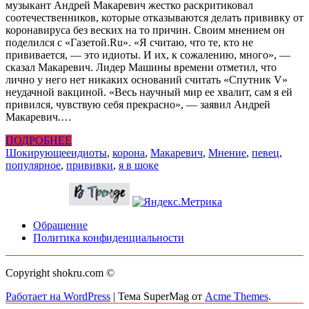
музыкант Андрей Макаревич жестко раскритиковал
соотечественников, которые отказываются делать прививку от
коронавируса без веских на то причин. Своим мнением он
поделился с «Газетой.Ru». «Я считаю, что те, кто не
прививается, — это идиоты. И их, к сожалению, много», —
сказал Макаревич. Лидер Машины времени отметил, что
лично у него нет никаких оснований считать «Спутник V»
неудачной вакциной. «Весь научный мир ее хвалит, сам я ей
привился, чувствую себя прекрасно», — заявил Андрей
Макаревич.…
ПОДРОБНЕЕ
Шокирующее
идиоты
,
корона
,
Макаревич
,
Мнение
,
певец
,
популярное
,
прививки
,
я в шоке
Обращение
Политика конфиденциальности
Copyright shokru.com ©
Работает на WordPress
|
Тема SuperMag от
Acme Themes
.