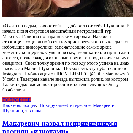
«Охота на ведьм, говорите?» — добавила от себя Шукшина. В
начале июня стартовал масштабный гастрольный тур
Максима Галкина по израильским городам. На своей
странице в социальной сети юморист регулярно выкладывает
небольшие видеоролики, запечатлевшие самые яркие
моменты концертов. Судя по всему, публика тепло принимает
артиста, вознаграждая охапками цветов и продолжительными
овациями. Свою точку зрения по поводу этого успеха на днях
высказала Мария Шукшина. Посмотреть эту публикацию в
Instagram Публикация от ШОУ_БИЗНЕС (@_the_star_news_)
У себя в Телеграм-канале звезда выложила ролик, на котором
Галкин едко высмеивает российских телеведущих Ольгу
Скабееву и…
ПОДРОБНЕЕ
Вдохновляющее
,
Шокирующее
Интересное
,
Макаревич
,
Шукшина
,
я в шоке
Макаревич назвал непривившихся
россиян «идиотами»