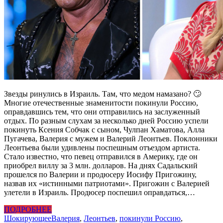
Звезды ринулись в Израиль. Там, что медом намазано? 🙄
Многие отечественные знаменитости покинули Россию,
оправдавшись тем, что они отправились на заслуженный
отдых. По разным слухам за несколько дней Россию успели
покинуть Ксения Собчак с сыном, Чулпан Хаматова, Алла
Пугачева, Валерия с мужем и Валерий Леонтьев. Поклонники
Леонтьева были удивлены поспешным отъездом артиста.
Стало известно, что певец отправился в Америку, где он
приобрел виллу за 3 млн. долларов. На днях Садальский
прошелся по Валерии и продюсеру Иосифу Пригожину,
назвав их «истинными патриотами». Пригожин с Валерией
улетели в Израиль. Продюсер поспешил оправдаться,…
ПОДРОБНЕЕ
Шокирующее
Валерия
,
Леонтьев
,
покинули Россию
,