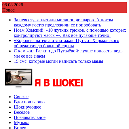
Перейти
08.08.2026
к
Новое
содержимому
За невесту заплатили миллион долларов. А потом
каждому гостю предложили ее попробовать
Ноам Хомский: «10 жутких трюков, с помощью которых
контролируют массы»». Как все пугающе точно!
«Королева латекса и эпатажа». Путь от Харьковского
общежития до большой сцены
С кем жил Галкин до Пугачёвой: лучше присесть, ведь
мы ее все знаем
15 смс, которые могли написать только мамы
Свежее
Вдохновляющее
Шокирующее
Весёлое
Познавательное
Музыка
Видео