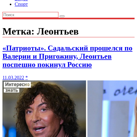
Спорт
Метка:
Леонтьев
«Патриоты». Садальский прошелся по
Валерии и Пригожину, Леонтьев
поспешно покинул Россию
11.03.2022
*