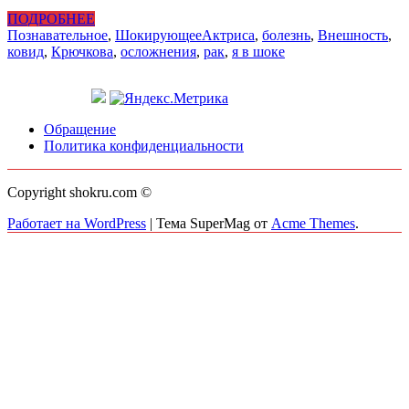
ПОДРОБНЕЕ
Познавательное
,
Шокирующее
Актриса
,
болезнь
,
Внешность
,
ковид
,
Крючкова
,
осложнения
,
рак
,
я в шоке
Обращение
Политика конфиденциальности
Copyright shokru.com ©
Работает на WordPress
|
Тема SuperMag от
Acme Themes
.