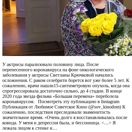
У актрисы парализовало половину лица. После
перенесенного коронавируса на фоне онкологического
заболевания у актрисы Светланы Крючковой начались
осложнения. С раком селебрити борется вот уже более 5 лет. К
сожалению, врачи нашли15-сантиметровую опухоль, когда она
спрогрессировала достаточно сильно, до 4 стадии. В конце
2020 года звезда фильма «Большая перемена» переболела
коронавирусом. Посмотреть эту публикацию в Instagram
Публикация от Любимое Советское Кино (@sov_kinodom) К
сожалению, последствия преследовали знаменитость
значительное время. «Очень долго я восстанавливалась после
ковида. У меня и депрессия была, и бессонница. <…> Я
лежала лицом к стенке и…