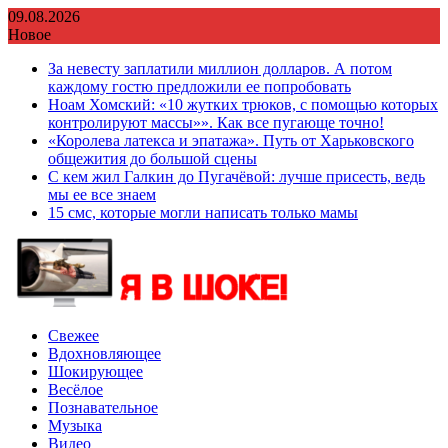
Перейти
09.08.2026
к
Новое
содержимому
За невесту заплатили миллион долларов. А потом
каждому гостю предложили ее попробовать
Ноам Хомский: «10 жутких трюков, с помощью которых
контролируют массы»». Как все пугающе точно!
«Королева латекса и эпатажа». Путь от Харьковского
общежития до большой сцены
С кем жил Галкин до Пугачёвой: лучше присесть, ведь
мы ее все знаем
15 смс, которые могли написать только мамы
Свежее
Вдохновляющее
Шокирующее
Весёлое
Познавательное
Музыка
Видео