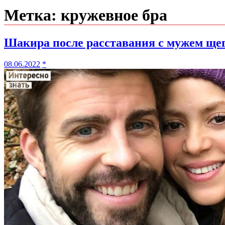
Метка:
кружевное бра
Шакира после расставания с мужем щег
08.06.2022
*