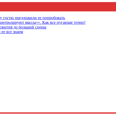
му гостю предложили ее попробовать
онтролируют массы»». Как все пугающе точно!
щежития до большой сцены
 ее все знаем