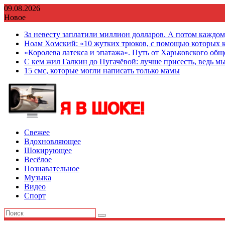
Перейти
09.08.2026
к
Новое
содержимому
За невесту заплатили миллион долларов. А потом каждо
Ноам Хомский: «10 жутких трюков, с помощью которых к
«Королева латекса и эпатажа». Путь от Харьковского об
С кем жил Галкин до Пугачёвой: лучше присесть, ведь мы
15 смс, которые могли написать только мамы
Свежее
Вдохновляющее
Шокирующее
Весёлое
Познавательное
Музыка
Видео
Спорт