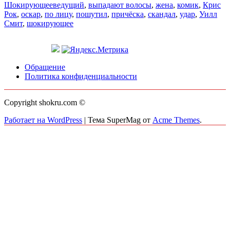
Шокирующее
ведущий
,
выпадают волосы
,
жена
,
комик
,
Крис
Рок
,
оскар
,
по лицу
,
пошутил
,
причёска
,
скандал
,
удар
,
Уилл
Смит
,
шокирующее
Обращение
Политика конфиденциальности
Copyright shokru.com ©
Работает на WordPress
|
Тема SuperMag от
Acme Themes
.