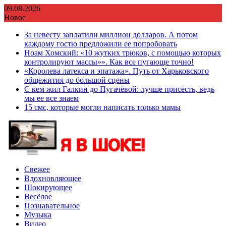
Перейти
09.08.2026
к
Новое
содержимому
За невесту заплатили миллион долларов. А потом
каждому гостю предложили ее попробовать
Ноам Хомский: «10 жутких трюков, с помощью которых
контролируют массы»». Как все пугающе точно!
«Королева латекса и эпатажа». Путь от Харьковского
общежития до большой сцены
С кем жил Галкин до Пугачёвой: лучше присесть, ведь
мы ее все знаем
15 смс, которые могли написать только мамы
Свежее
Вдохновляющее
Шокирующее
Весёлое
Познавательное
Музыка
Видео