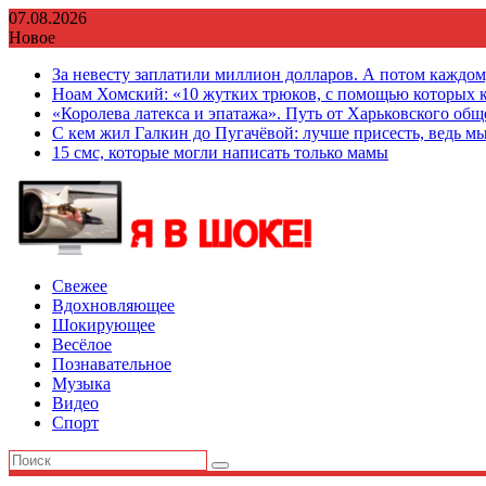
Перейти
07.08.2026
к
Новое
содержимому
За невесту заплатили миллион долларов. А потом каждо
Ноам Хомский: «10 жутких трюков, с помощью которых к
«Королева латекса и эпатажа». Путь от Харьковского об
С кем жил Галкин до Пугачёвой: лучше присесть, ведь мы
15 смс, которые могли написать только мамы
Свежее
Вдохновляющее
Шокирующее
Весёлое
Познавательное
Музыка
Видео
Спорт