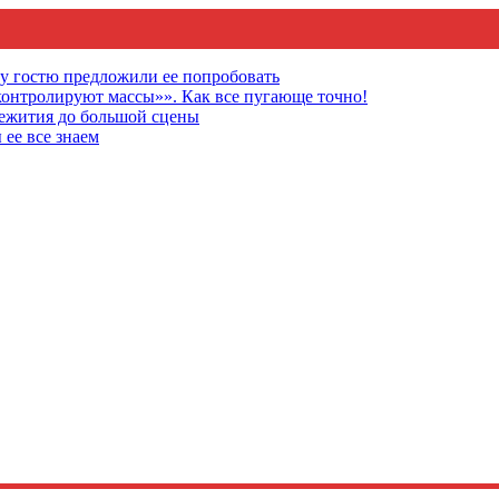
му гостю предложили ее попробовать
онтролируют массы»». Как все пугающе точно!
щежития до большой сцены
 ее все знаем