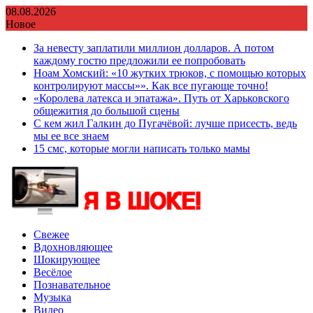
Перейти
08.08.2026
к
Новое
содержимому
За невесту заплатили миллион долларов. А потом
каждому гостю предложили ее попробовать
Ноам Хомский: «10 жутких трюков, с помощью которых
контролируют массы»». Как все пугающе точно!
«Королева латекса и эпатажа». Путь от Харьковского
общежития до большой сцены
С кем жил Галкин до Пугачёвой: лучше присесть, ведь
мы ее все знаем
15 смс, которые могли написать только мамы
Свежее
Вдохновляющее
Шокирующее
Весёлое
Познавательное
Музыка
Видео