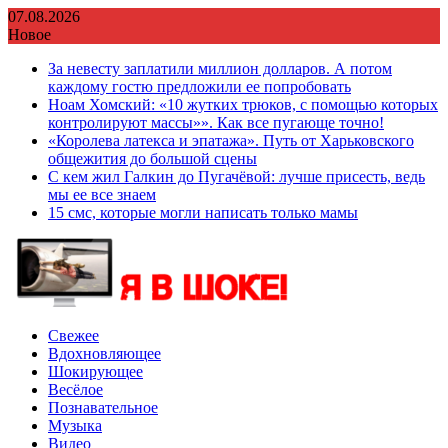
Перейти
07.08.2026
к
Новое
содержимому
За невесту заплатили миллион долларов. А потом
каждому гостю предложили ее попробовать
Ноам Хомский: «10 жутких трюков, с помощью которых
контролируют массы»». Как все пугающе точно!
«Королева латекса и эпатажа». Путь от Харьковского
общежития до большой сцены
С кем жил Галкин до Пугачёвой: лучше присесть, ведь
мы ее все знаем
15 смс, которые могли написать только мамы
Свежее
Вдохновляющее
Шокирующее
Весёлое
Познавательное
Музыка
Видео