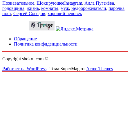
Познавательное
,
Шокирующее
Instagram
,
Алла Пугачёва
,
годовщина
,
жизнь
,
комнаты
,
муж
,
недоброжелатели
,
парочка
,
пост
,
Сергей Соседов
,
хороший человек
Обращение
Политика конфиденциальности
Copyright shokru.com ©
Работает на WordPress
|
Тема SuperMag от
Acme Themes
.