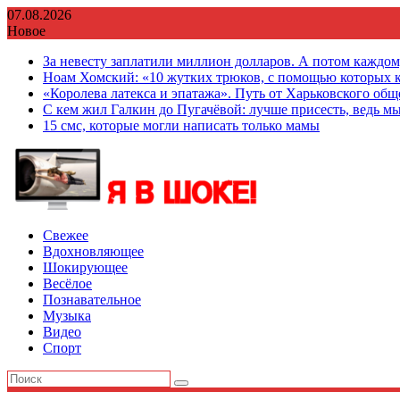
Перейти
07.08.2026
к
Новое
содержимому
За невесту заплатили миллион долларов. А потом каждо
Ноам Хомский: «10 жутких трюков, с помощью которых к
«Королева латекса и эпатажа». Путь от Харьковского об
С кем жил Галкин до Пугачёвой: лучше присесть, ведь мы
15 смс, которые могли написать только мамы
Свежее
Вдохновляющее
Шокирующее
Весёлое
Познавательное
Музыка
Видео
Спорт