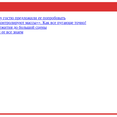
му гостю предложили ее попробовать
онтролируют массы»». Как все пугающе точно!
щежития до большой сцены
 ее все знаем