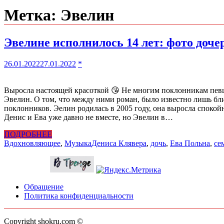
Метка:
Эвелин
Эвелине исполнилось 14 лет: фото доч
26.01.2022
27.01.2022
*
Выросла настоящей красоткой 😘 Не многим поклонникам певца
Эвелин. О том, что между ними роман, было известно лишь бли
поклонников. Эелин родилась в 2005 году, она выросла спокойн
Денис и Ева уже давно не вместе, но Эвелин в…
ПОДРОБНЕЕ
Вдохновляющее
,
Музыка
Дениса Клявера
,
дочь
,
Ева Польна
,
се
Обращение
Политика конфиденциальности
Copyright shokru.com ©