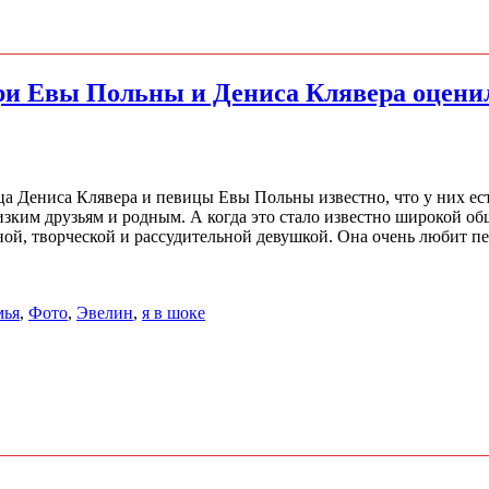
ери Евы Польны и Дениса Клявера оцен
 Дениса Клявера и певицы Евы Польны известно, что у них есть
зким друзьям и родным. А когда это стало известно широкой об
ой, творческой и рассудительной девушкой. Она очень любит пет
мья
,
Фото
,
Эвелин
,
я в шоке