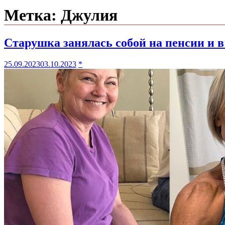
Метка:
Джулия
Старушка занялась собой на пенсии и в
25.09.2023
03.10.2023
*