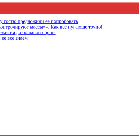
му гостю предложили ее попробовать
онтролируют массы»». Как все пугающе точно!
щежития до большой сцены
 ее все знаем