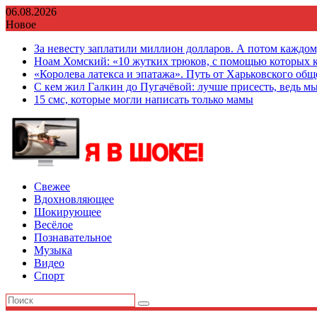
Перейти
06.08.2026
к
Новое
содержимому
За невесту заплатили миллион долларов. А потом каждо
Ноам Хомский: «10 жутких трюков, с помощью которых к
«Королева латекса и эпатажа». Путь от Харьковского об
С кем жил Галкин до Пугачёвой: лучше присесть, ведь мы
15 смс, которые могли написать только мамы
Свежее
Вдохновляющее
Шокирующее
Весёлое
Познавательное
Музыка
Видео
Спорт