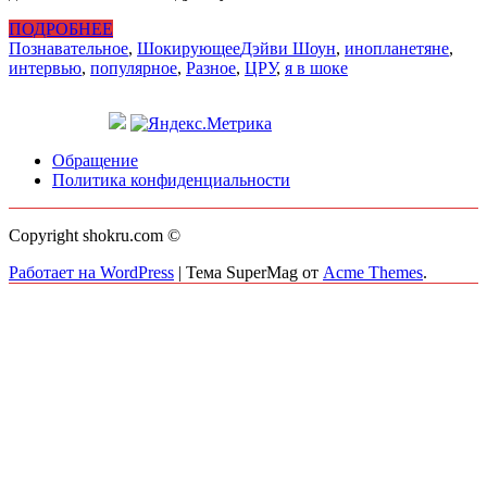
ПОДРОБНЕЕ
Познавательное
,
Шокирующее
Дэйви Шоун
,
инопланетяне
,
интервью
,
популярное
,
Разное
,
ЦРУ
,
я в шоке
Обращение
Политика конфиденциальности
Copyright shokru.com ©
Работает на WordPress
|
Тема SuperMag от
Acme Themes
.