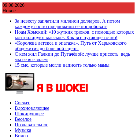
Перейти
09.08.2026
к
Новое
содержимому
За невесту заплатили миллион долларов. А потом
каждому гостю предложили ее попробовать
Ноам Хомский: «10 жутких трюков, с помощью которых
контролируют массы»». Как все пугающе точно!
«Королева латекса и эпатажа». Путь от Харьковского
общежития до большой сцены
С кем жил Галкин до Пугачёвой: лучше присесть, ведь
мы ее все знаем
15 смс, которые могли написать только мамы
Свежее
Вдохновляющее
Шокирующее
Весёлое
Познавательное
Музыка
Видео