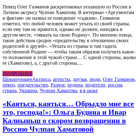
Певец Олег Газманов раскритиковал уехавшую из России в
Латвию актрису Чулпан Хаматову. В интервью «Аргументам
и фактам» он назвал ее поведение «гадким». Газманов
отметил, что любой человек может уехать из своей страны,
если ему там не нравится, однако не должен, находясь в
другом месте, «тявкать на свою Родину». По мнению певца,
такие действия сродни «предательству в отношении своих
родителей и друзей». «Уехать из страны и там гадить
собственной Родине — чтобы таким образом получить какое-
то положение в этой чужой стране… С одной стороны, жалко
ее (Хаматову), а, с другой стороны,…
ПОДРОБНЕЕ
Шокирующее
Актриса
,
артисты
,
друзья
,
люди
,
Олег Газманов
,
певец
,
предательство
,
Разное
,
родина
,
родители
,
россия
,
страна
,
Украина
,
Чулпан Хаматова
,
я в шоке
«Каяться, каяться… Обрыдло мне все
это, господа!»: Ольга Будина и Ивар
Калныньш о скором возвращении в
Россию Чулпан Хаматовой