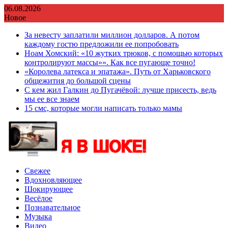
Перейти
06.08.2026
к
Новое
содержимому
За невесту заплатили миллион долларов. А потом
каждому гостю предложили ее попробовать
Ноам Хомский: «10 жутких трюков, с помощью которых
контролируют массы»». Как все пугающе точно!
«Королева латекса и эпатажа». Путь от Харьковского
общежития до большой сцены
С кем жил Галкин до Пугачёвой: лучше присесть, ведь
мы ее все знаем
15 смс, которые могли написать только мамы
Свежее
Вдохновляющее
Шокирующее
Весёлое
Познавательное
Музыка
Видео