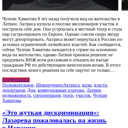
Чулпан Хаматова 8 лет назад получила вид на жительство в
Латвии. Актриса купила в поселке миллионеров участок и
построила себе дом. Она устроилась в местный театр и стала
еще гастролировать по Европе. Однако совсем скоро звезду
могут депортировать. Актриса может вернуться в Россию из-
за новых ограничений латвийских властей. Как сообщается,
сейчас Чулпан Хаматова находится в стране на основании
вида на жительство, однако Латвия приняла решение не
продлевать ВНЖ всем россиянам и отказать во въезде
гражданам РФ по действующим шенгенским визам. В итоге
последствия лихого решения на себе ощутит не только…
ПОДРОБНЕЕ
Познавательное
,
Шокирующее
Актриса
,
визы
,
власти
,
депортация
,
Дом
,
коммунальные платежи
,
Латвия
,
недвижимость
,
спецоперация
,
театр
,
участок
,
Чулпан
Хаматова
«Это жуткая дискриминация»:
Лазарева пожаловалась на жизнь