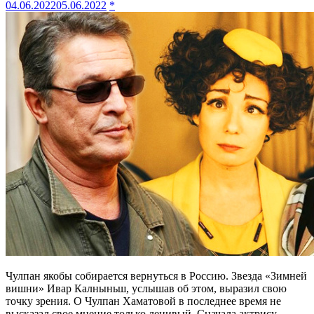
04.06.2022
05.06.2022
*
Чулпан якобы собирается вернуться в Россию. Звезда «Зимней
вишни» Ивар Калныньш, услышав об этом, выразил свою
точку зрения. О Чулпан Хаматовой в последнее время не
высказал свое мнение только ленивый. Сначала актрису