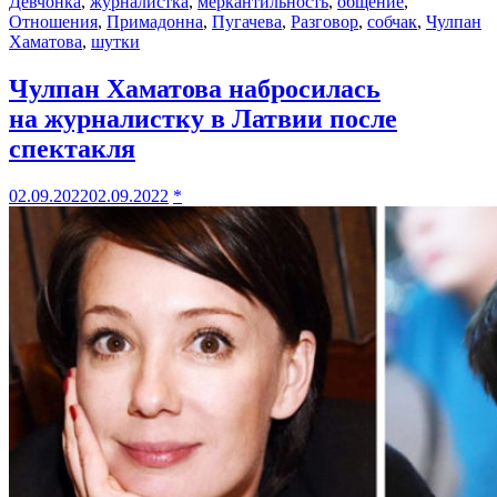
Девчонка
,
журналистка
,
меркантильность
,
общение
,
Отношения
,
Примадонна
,
Пугачева
,
Разговор
,
собчак
,
Чулпан
Хаматова
,
шутки
Чулпан Хаматова набросилась
на журналистку в Латвии после
спектакля
02.09.2022
02.09.2022
*