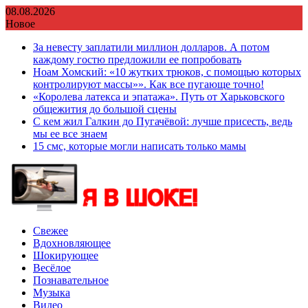
Перейти
08.08.2026
к
Новое
содержимому
За невесту заплатили миллион долларов. А потом
каждому гостю предложили ее попробовать
Ноам Хомский: «10 жутких трюков, с помощью которых
контролируют массы»». Как все пугающе точно!
«Королева латекса и эпатажа». Путь от Харьковского
общежития до большой сцены
С кем жил Галкин до Пугачёвой: лучше присесть, ведь
мы ее все знаем
15 смс, которые могли написать только мамы
Свежее
Вдохновляющее
Шокирующее
Весёлое
Познавательное
Музыка
Видео