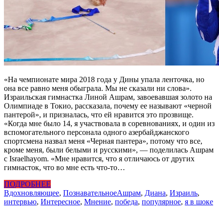
«На чемпионате мира 2018 года у Дины упала ленточка, но
она все равно меня обыграла. Мы не сказали ни слова».
Израильская гимнастка Линой Ашрам, завоевавшая золото на
Олимпиаде в Токио, рассказала, почему ее называют «черной
пантерой», и призналась, что ей нравится это прозвище.
«Когда мне было 14, я участвовала в соревнованиях, и один из
вспомогательного персонала одного азербайджанского
спортсмена назвал меня «Черная пантера», потому что все,
кроме меня, были белыми и русскими», — поделилась Ашрам
с Israelhayom. «Мне нравится, что я отличаюсь от других
гимнасток, что во мне есть что-то…
ПОДРОБНЕЕ
Вдохновляющее
,
Познавательное
Ашрам
,
Диана
,
Израиль
,
интервью
,
Интересное
,
Мнение
,
победа
,
популярное
,
я в шоке