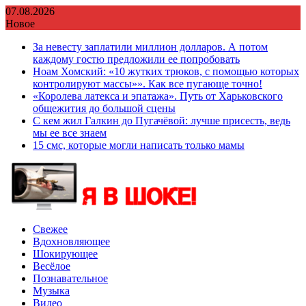
Перейти
07.08.2026
к
Новое
содержимому
За невесту заплатили миллион долларов. А потом
каждому гостю предложили ее попробовать
Ноам Хомский: «10 жутких трюков, с помощью которых
контролируют массы»». Как все пугающе точно!
«Королева латекса и эпатажа». Путь от Харьковского
общежития до большой сцены
С кем жил Галкин до Пугачёвой: лучше присесть, ведь
мы ее все знаем
15 смс, которые могли написать только мамы
Свежее
Вдохновляющее
Шокирующее
Весёлое
Познавательное
Музыка
Видео