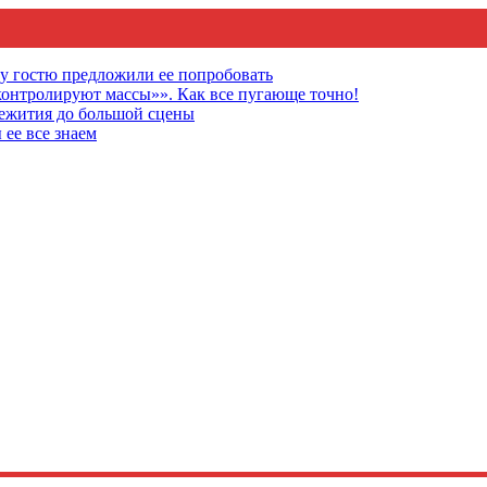
му гостю предложили ее попробовать
онтролируют массы»». Как все пугающе точно!
щежития до большой сцены
 ее все знаем