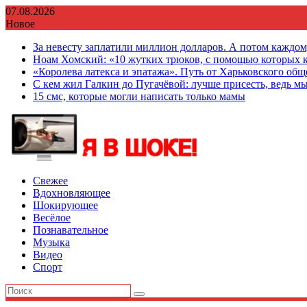
Перейти
07.08.2026
к
Новое
содержимому
За невесту заплатили миллион долларов. А потом каждо
Ноам Хомский: «10 жутких трюков, с помощью которых к
«Королева латекса и эпатажа». Путь от Харьковского об
С кем жил Галкин до Пугачёвой: лучше присесть, ведь мы
15 смс, которые могли написать только мамы
Свежее
Вдохновляющее
Шокирующее
Весёлое
Познавательное
Музыка
Видео
Спорт