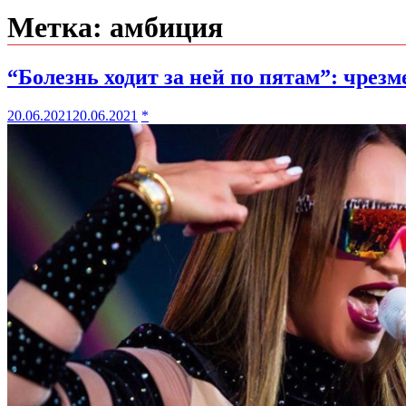
Метка:
амбиция
“Болезнь ходит за ней по пятам”: чрез
20.06.2021
20.06.2021
*