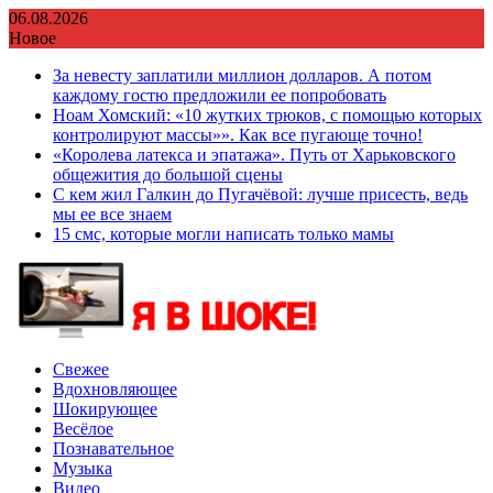
Перейти
06.08.2026
к
Новое
содержимому
За невесту заплатили миллион долларов. А потом
каждому гостю предложили ее попробовать
Ноам Хомский: «10 жутких трюков, с помощью которых
контролируют массы»». Как все пугающе точно!
«Королева латекса и эпатажа». Путь от Харьковского
общежития до большой сцены
С кем жил Галкин до Пугачёвой: лучше присесть, ведь
мы ее все знаем
15 смс, которые могли написать только мамы
Свежее
Вдохновляющее
Шокирующее
Весёлое
Познавательное
Музыка
Видео