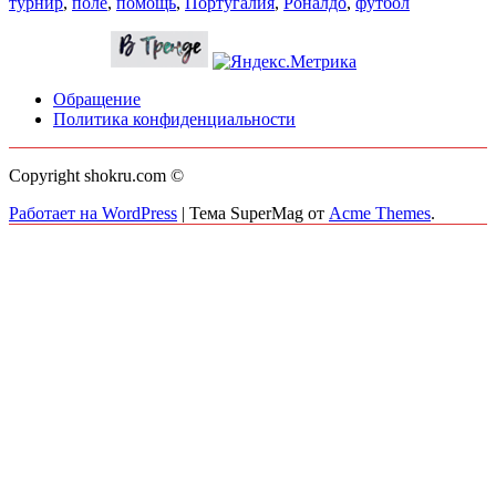
турнир
,
поле
,
помощь
,
Португалия
,
Роналдо
,
футбол
Обращение
Политика конфиденциальности
Copyright shokru.com ©
Работает на WordPress
|
Тема SuperMag от
Acme Themes
.