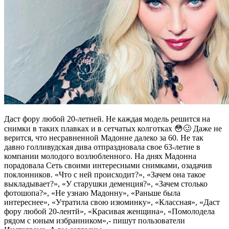
Даст фору любой 20-летней. Не каждая модель решится на
снимки в таких плавках и в сетчатых колготках 😳🥴 Даже не
верится, что несравненной Мадонне далеко за 60. Не так
давно голливудская дива отпраздновала свое 63-летие в
компании молодого возлюбленного. На днях Мадонна
порадовала Сеть своими интересными снимками, озадачив
поклонников. «Что с ней происходит?», «Зачем она такое
выкладывает?», «У старушки деменция?», «Зачем столько
фотошопа?», «Не узнаю Мадонну», «Раньше была
интереснее», «Утратила свою изюминку», «Классная», «Даст
фору любой 20-лентй», «Красивая женщина», «Помолодела
рядом с юным избранником»,- пишут пользователи