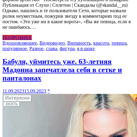
Публикация от Слухи | Сплетни | Скандалы (@skandal__ru)
Однако, нашлись и те пользователи Сети, которые назвали
ролик неуместным, пожурив звезду в комментариях под ее
постом. «Это уже ни в какие ворота», «Вы же певица, если я
не ошибаюсь.…
ПОДРОБНЕЕ
Вдохновляющее
,
Видео
видео
,
Внешность
,
красота
,
певица
,
популярное
,
Разное
,
слава
,
фигура
,
я в шоке
Бабуля, уймитесь уже. 63-летняя
Мадонна запечатлела себя в сетке и
панталонах
11.09.2023
15.09.2023
*