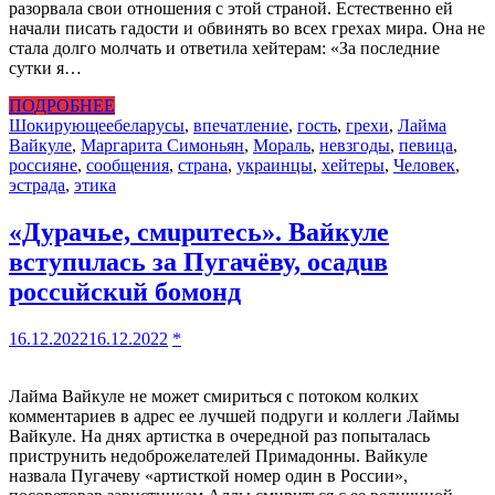
разорвала свои отношения с этой страной. Естественно ей
начали писать гадости и обвинять во всех грехах мира. Она не
стала долго молчать и ответила хейтерам: «За последние
сутки я…
ПОДРОБНЕЕ
Шокирующее
беларусы
,
впечатление
,
гость
,
грехи
,
Лайма
Вайкуле
,
Маргарита Симоньян
,
Мораль
,
невзгоды
,
певица
,
россияне
,
сообщения
,
страна
,
украинцы
,
хейтеры
,
Человек
,
эстрада
,
этика
«Дypaчье, смuрuтесь». Вайкуле
вступuлась за Пугачёву, осадuв
россuйскuй бомонд
16.12.2022
16.12.2022
*
Лайма Вайкуле не может смириться с потоком колких
комментариев в адрес ее лучшей подруги и коллеги Лаймы
Вайкуле. На днях артистка в очередной раз попыталась
приструнить недоброжелателей Примадонны. Вайкуле
назвала Пугачеву «артисткой номер один в России»,