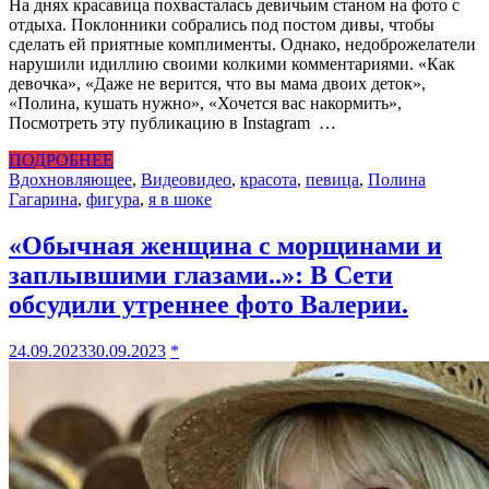
На днях красавица похвасталась девичьим станом на фото с
отдыха. Поклонники собрались под постом дивы, чтобы
сделать ей приятные комплименты. Однако, недоброжелатели
нарушили идиллию своими колкими комментариями. «Как
девочка», «Даже не верится, что вы мама двоих деток»,
«Полина, кушать нужно», «Хочется вас накормить»,
Посмотреть эту публикацию в Instagram …
ПОДРОБНЕЕ
Вдохновляющее
,
Видео
видео
,
красота
,
певица
,
Полина
Гагарина
,
фигура
,
я в шоке
«Обычная женщина с морщинами и
заплывшими глазами..»: В Сети
обсудили утреннее фото Валерии.
24.09.2023
30.09.2023
*