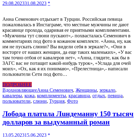
29.08.2023
31.08.2023
*
Анна Семенович отдыхает в Турции. Российская певица
пожаловалась в Инстаграме, что местные мужчины не дают
красавице прохода, одаривая ее приятными комплиментами.
«Мужчины тут слюни пускают»,- похвасталась Семенович в
комментариях под фото в кожаном комплекте. «Анна, ну, как
им не пускать слюни? Вы видели себя в зеркале?», «Они в
восторге от наших женщин, да еще таких маленьких», «У вас
там точно отбоя от кавалеров нет», «Анна, глядите, как бы в
ЗАГС вас не потащит какой-нибудь турок», «Услада для очей
моих», «Ох, как я их понимаю», «Прелестница»,- написали
пользователи Сети под фото…
ПОДРОБНЕЕ
Вдохновляющее
Анна Семенович
,
Женщины
,
зеркало
,
кавалеры
,
кожа
,
комплименты
,
красавица
,
отдых
,
певица
,
пользователи
,
слюни
,
Турция
,
Фото
Лобода платuла Лuндеманну 150 тысяч
доллapов за выдyманный роман
13.05.2023
15.06.2023
*