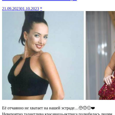
21.09.2023
01.10.2023
*
Её отчаянно не хватает на нашей эстраде…🥺😞😔❤️
Невероятно талантлива красавица-актриса полюбилась людям