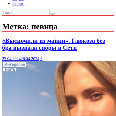
Спорт
Метка:
певица
«Выскочили из майки». Глюкоза без
бра вызвала споры в Сети
25.04.2024
26.04.2024
*