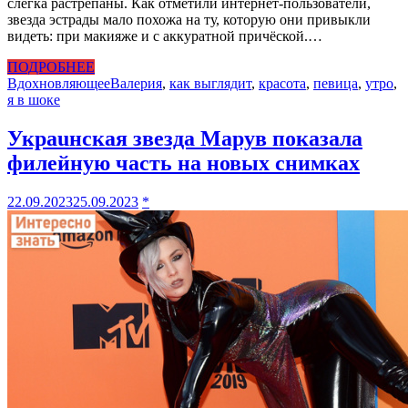
слегка растрёпаны. Как отметили интернет-пользователи,
звезда эстрады мало похожа на ту, которую они привыкли
видеть: при макияже и с аккуратной причёской.…
ПОДРОБНЕЕ
Вдохновляющее
Валерия
,
как выглядит
,
красота
,
певица
,
утро
,
я в шоке
Украuнская звезда Марув показала
филейную часть на новых снимках
22.09.2023
25.09.2023
*