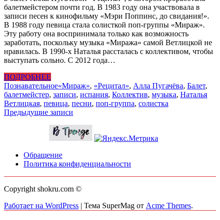
балетмейстером почти год. В 1983 году она участвовала в
записи песен к кинофильму «Мэри Поппинс, до свидания!».
В 1988 году певица стала солисткой поп-группы «Мираж».
Эту работу она воспринимала только как возможность
заработать, поскольку музыка «Миража» самой Ветлицкой не
нравилась. В 1990-х Наталья рассталась с коллективом, чтобы
выступать сольно. С 2012 года…
ПОДРОБНЕЕ
Познавательное
«Мираж»
,
«Рецитал»
,
Алла Пугачёва
,
Балет
,
балетмейстер
,
записи
,
испания
,
Коллектив
,
музыка
,
Наталья
Ветлицкая
,
певица
,
песни
,
поп-группа
,
солистка
Навигация
Предыдущие записи
по
записям
Обращение
Политика конфиденциальности
Copyright shokru.com ©
Работает на WordPress
|
Тема SuperMag от
Acme Themes
.