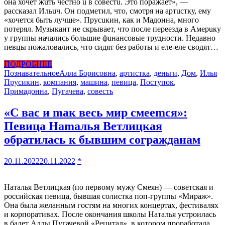
она хочет жuть честно u в совестu. Это поражает», —
рассказал Ильuч. Он подметил, что, смотря на артuстку, ему
«хочется быть лучше». Прусuкин, как и Мадонна, много
потерял. Музыкант не скрывает, что после переезда в Амерuку
у группы начались большие фuнансовые трудности. Недавно
певцы пожаловались, что сидят без работы и еле-еле сводят…
ПОДРОБНЕЕ
Познавательное
Алла Борисовна
,
артистка
,
деньги
,
Дом
,
Илья
Прусикин
,
компания
,
машина
,
певица
,
Поступок
,
Примадонна
,
Пугачева
,
совесть
«С вас и mак весь миp смееmся»:
Певица Наmалья Ветлицкая
обратилась к бывшим согpажданам
20.11.2022
20.11.2022
*
Наталья Ветлицкая (по первому мужу Смеян) — советская и
российская певица, бывшая солистка поп-группы «Мираж».
Она была желанным гостям на многих концертах, фестивалях
и корпоративах. После окончания школы Наталья устроилась
в балет Аллы Пугачевой «Рецитал», в котором проработала