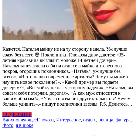
Кажется, Наталья майку не на ту сторону надела. Уж лучше
сразу без всего 😳 Поклонники Глюкозы диву даются: «35-
летняя красавица выглядит моложе 14-летней дочери».
Наталья запечатлела себя на отдыхе в майке интересного
покроя, огорошив поклонников. «Наталья, уж лучше без
всего», «И это наши современные артисты? Чему вы можете
научить новое поколение?», «Какой пример вы подаете
дочерям?», «Вы майку не на ту сторону надели», «Наталья, вы
совсем себя потеряли, дорогая», «А как муж относится к
вашим образам?», «У вас совсем нет других талантов? Нечем
больше удивить»,- пишут подписчики звезды. P.S. Делитесь…
ПОДРОБНЕЕ
Вдохновляющее
Глюкоза
,
Интересное
,
отдых
,
певица
,
фигура
,
Фото
,
я в шоке