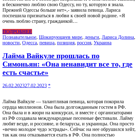
я бесконечно люблю свою Одессу, но ту, которую я знала.
Прежней Одессы больше нет»,- заявила певица. Лариса
поспешила признаться в любви к своей новой родине. «Я
очень люблю страну, гражданкой…
ПОДРОБНЕЕ
Познавательное
,
Шокирующее
в мире
,
деньги
,
Лариса Долина
,
новости
,
Одесса
,
певица
,
позиция
,
россия
,
Украина
Лайма Вайкуле прошлась по
Симоньян: «Она ненавидит все то, где
есть счастье»
26.02.2023
27.02.2023
*
Лайма Вайкуле — талантливая певица, которая покорила
сердца миллионов. Она была долгожданным гостем в РФ.
Она была и в жюри на конкурсах, и вместе с организаторами
из РФ создавала международные песенные фестивали. Лайму
любят везде, и россияне, и беларусы, и украинцы. Она просто
«вечно молодое чудо эстрады». Сейчас на нее обрушился хейт,
так как она отказывается ехать в РФ. Она полностью