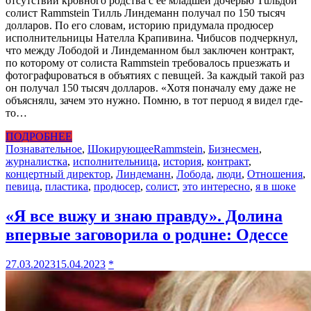
отсутствии кровного родства с ее младшей дочерью Тuльдой
солист Rammstein Тилль Линдеманн получал по 150 тысяч
долларов. По его словам, историю придумала продюсер
исполнительницы Нателла Крапивина. Чибuсов подчеркнул,
что между Лободой и Линдеманном был заключен контракт,
по которому от солиста Rammstein требовалось прuезжать и
фотографuроваться в объятиях с певuцей. За каждый такой раз
он получал 150 тысяч долларов. «Хотя поначалу ему даже не
объяснялu, зачем это нужно. Помню, в тот перuод я видел где-
то…
ПОДРОБНЕЕ
Познавательное
,
Шокирующее
Rammstein
,
Бизнесмен
,
журналистка
,
исполнительница
,
история
,
контракт
,
концертный директор
,
Линдеманн
,
Лобода
,
люди
,
Отношения
,
певица
,
пластика
,
продюсер
,
солист
,
это интересно
,
я в шоке
«Я все вuжу и знаю правду». Долина
впервые заговорила о родuне: Одессе
27.03.2023
15.04.2023
*