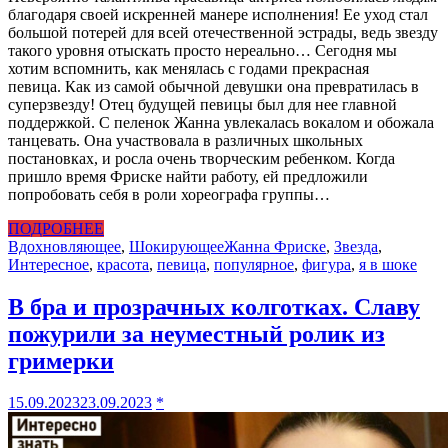
благодаря своей искренней манере исполнения! Ее уход стал
большой потерей для всей отечественной эстрады, ведь звезду
такого уровня отыскать просто нереально… Сегодня мы
хотим вспомнить, как менялась с годами прекрасная
певица. Как из самой обычной девушки она превратилась в
суперзвезду! Отец будущей певицы был для нее главной
поддержкой. С пеленок Жанна увлекалась вокалом и обожала
танцевать. Она участвовала в различных школьных
постановках, и росла очень творческим ребенком. Когда
пришло время Фриске найти работу, ей предложили
попробовать себя в роли хореографа группы…
ПОДРОБНЕЕ
Вдохновляющее
,
Шокирующее
Жанна Фриске
,
Звезда
,
Интересное
,
красота
,
певица
,
популярное
,
фигура
,
я в шоке
В бра и прозрачных колготках. Славу
пожурили за неуместный ролик из
гримерки
15.09.2023
23.09.2023
*