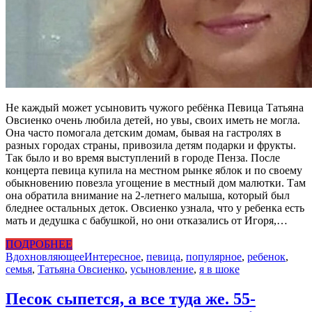
Не каждый может усыновить чужого ребёнка Певица Татьяна
Овсиенко очень любила детей, но увы, своих иметь не могла.
Она часто помогала детским домам, бывая на гастролях в
разных городах страны, привозила детям подарки и фрукты.
Так было и во время выступлений в городе Пенза. После
концерта певица купила на местном рынке яблок и по своему
обыкновению повезла угощение в местный дом малютки. Там
она обратила внимание на 2-летнего малыша, который был
бледнее остальных деток. Овсиенко узнала, что у ребенка есть
мать и дедушка с бабушкой, но они отказались от Игоря,…
ПОДРОБНЕЕ
Вдохновляющее
Интересное
,
певица
,
популярное
,
ребенок
,
семья
,
Татьяна Овсиенко
,
усыновление
,
я в шоке
Песок сыпется, а все туда же. 55-