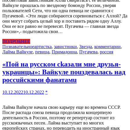
посоветовав завистникам Аллы смириться с ее величиной.
Вайкуле прошлась по звездному бомонду России, уверяя
пользователей Сети, что ни одна певица не сравнится с
Пугачевой. «Эти люди собираются соревноваться с Аллой? Да
они могут собрать целый хор и поставить рядом одну Аллу.
Они ее все равно не перевесят. Пугачева — главная звезда
России»,- подытожила свои…
ПОДРОБНЕЕ
Познавательное
артистка
,
завистники
,
Звезда
,
комментарии
,
Лайма Вайкуле
,
певица
,
Примадонна
,
Пугачева
,
россия
«Пой на русском сkазали мне друзья-
украuнцы»: Вайкуле поuздевалась над
россuйскими фанатамu
10.12.2022
10.12.2022
*
Лайма Вайкуле начала свою карьеру еще во времена СССР.
После распада союза певица продолжила концерmнyю
деятeльность в России, поэтому ее репертyар состоит из
русскоязычных песен. Лайма выступает во многих
европейских странах, но переводить на иностранный язык