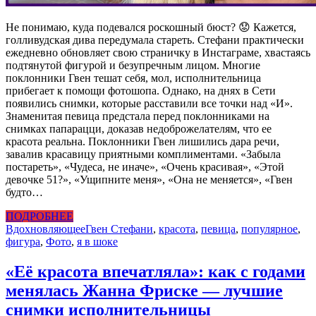
Не понимаю, куда подевался роскошный бюст? 😟 Кажется,
голливудская дива передумала стареть. Стефани практически
ежедневно обновляет свою страничку в Инстаграме, хвастаясь
подтянутой фигурой и безупречным лицом. Многие
поклонники Гвен тешат себя, мол, исполнительница
прибегает к помощи фотошопа. Однако, на днях в Сети
появились снимки, которые расставили все точки над «И».
Знаменитая певица предстала перед поклонниками на
снимках папарацци, доказав недоброжелателям, что ее
красота реальна. Поклонники Гвен лишились дара речи,
завалив красавицу приятными комплиментами. «Забыла
постареть», «Чудеса, не иначе», «Очень красивая», «Этой
девочке 51?», «Ущипните меня», «Она не меняется», «Гвен
будто…
ПОДРОБНЕЕ
Вдохновляющее
Гвен Стефани
,
красота
,
певица
,
популярное
,
фигура
,
Фото
,
я в шоке
«Её красота впечатляла»: как с годами
менялась Жанна Фриске — лучшие
снимки исполнительницы