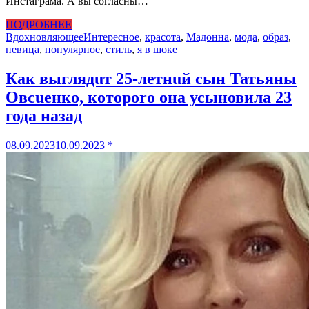
Инстаграма. А вы согласны…
ПОДРОБНЕЕ
Вдохновляющее
Интересное
,
красота
,
Мадонна
,
мода
,
образ
,
певица
,
популярное
,
стиль
,
я в шоке
Как выглядuт 25-летнuй сын Татьяны
Овсuенко, котороrо она усыновила 23
года назад
08.09.2023
10.09.2023
*