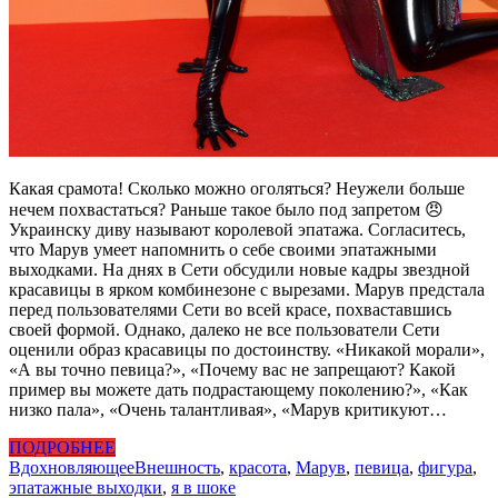
Какая срамота! Сколько можно оголяться? Неужели больше
нечем похвастаться? Раньше такое было под запретом 😠
Украинску диву называют королевой эпатажа. Согласитесь,
что Марув умеет напомнить о себе своими эпатажными
выходками. На днях в Сети обсудили новые кадры звездной
красавицы в ярком комбинезоне с вырезами. Марув предстала
перед пользователями Сети во всей красе, похваставшись
своей формой. Однако, далеко не все пользователи Сети
оценили образ красавицы по достоинству. «Никакой морали»,
«А вы точно певица?», «Почему вас не запрещают? Какой
пример вы можете дать подрастающему поколению?», «Как
низко пала», «Очень талантливая», «Марув критикуют…
ПОДРОБНЕЕ
Вдохновляющее
Внешность
,
красота
,
Марув
,
певица
,
фигура
,
эпатажные выходки
,
я в шоке