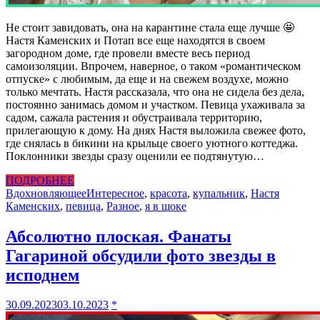
Не стоит завидовать, она на карантине стала еще лучше 🤩
Настя Каменских и Потап все еще находятся в своем
загородном доме, где провели вместе весь период
самоизоляции. Впрочем, наверное, о таком «романтическом
отпуске» с любимым, да еще и на свежем воздухе, можно
только мечтать. Настя рассказала, что она не сидела без дела,
постоянно занимась домом и участком. Певица ухаживала за
садом, сажала растения и обустраивала территорию,
прилегающую к дому. На днях Настя выложила свежее фото,
где снялась в бикини на крыльце своего уютного коттеджа.
Поклонники звезды сразу оценили ее подтянутую…
ПОДРОБНЕЕ
Вдохновляющее
Интересное
,
красота
,
купальник
,
Настя
Каменских
,
певица
,
Разное
,
я в шоке
Абсолютно плоская. Фанаты
Гагариной обсудили фото звезды в
исподнем
30.09.2023
03.10.2023
*