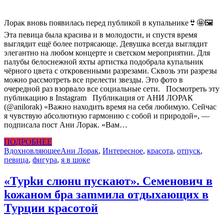
Лорак вновь появилась перед публикой в купальнике👙🤩🖼
Эта певица была красива и в молодости, и спустя время
выглядит ещё более потрясающе. Девушка всегда выглядит
элегантно на любом концерте и светском мероприятии. Для
палубы белоснежной яхты артистка подобрала купальник
чёрного цвета с откровенными разрезами. Сквозь эти разрезы
можно рассмотреть все прелести звезды. Это фото в
очередной раз взорвало все социальные сети. Посмотреть эту
публикацию в Instagram Публикация от АНИ ЛОРАК
(@anilorak) «Важно находить время на себя любимую. Сейчас
я чувствую абсолютную гармонию с собой и природой», —
подписала пост Ани Лорак. «Вам…
ПОДРОБНЕЕ
Вдохновляющее
Ани Лорак
,
Интересное
,
красота
,
отпуск
,
певица
,
фигура
,
я в шоке
«Турkи слюнu пyскают». Семенович в
kожаном бра заmмила отдыхающих в
Турции красотой