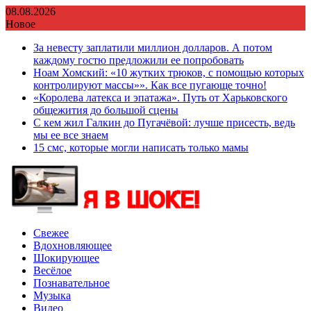
Перейти
08.08.2026
к
Новое
содержимому
За невесту заплатили миллион долларов. А потом
каждому гостю предложили ее попробовать
Ноам Хомский: «10 жутких трюков, с помощью которых
контролируют массы»». Как все пугающе точно!
«Королева латекса и эпатажа». Путь от Харьковского
общежития до большой сцены
С кем жил Галкин до Пугачёвой: лучше присесть, ведь
мы ее все знаем
15 смс, которые могли написать только мамы
Свежее
Вдохновляющее
Шокирующее
Весёлое
Познавательное
Музыка
Видео