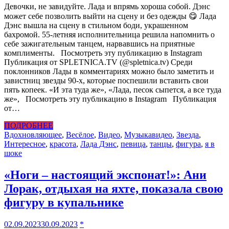
Девочки, не завидуйте. Лада и впрямь хороша собой. Дэнс
может себе позволить выйти на сцену и без одежды 😋 Лада
Дэнс вышла на сцену в стильном боди, украшенном
бахромой. 55-летняя исполнительница решила напомнить о
себе зажигательным танцем, нарвавшись на приятные
комплименты. Посмотреть эту публикацию в Instagram
Публикация от SPLETNICA.TV (@spletnica.tv) Среди
поклонников Лады в комментариях можно было заметить и
завистниц звезды 90-х, которые поспешили вставить свои
пять копеек. «И эта туда же», «Лада, песок сыпется, а все туда
же», Посмотреть эту публикацию в Instagram Публикация
от…
ПОДРОБНЕЕ
Вдохновляющее
,
Весёлое
,
Видео
,
Музыка
видео
,
Звезда
,
Интересное
,
красота
,
Лада Дэнс
,
певица
,
танцы
,
фигура
,
я в
шоке
«Ноги – настоящий экспонат!»: Ани
Лорак, отдыхая на яхте, показала свою
фигуру в купальнике
02.09.2023
30.09.2023
*