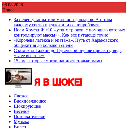
Перейти
06.08.2026
к
Новое
содержимому
За невесту заплатили миллион долларов. А потом
каждому гостю предложили ее попробовать
Ноам Хомский: «10 жутких трюков, с помощью которых
контролируют массы»». Как все пугающе точно!
«Королева латекса и эпатажа». Путь от Харьковского
общежития до большой сцены
С кем жил Галкин до Пугачёвой: лучше присесть, ведь
мы ее все знаем
15 смс, которые могли написать только мамы
Свежее
Вдохновляющее
Шокирующее
Весёлое
Познавательное
Музыка
Видео