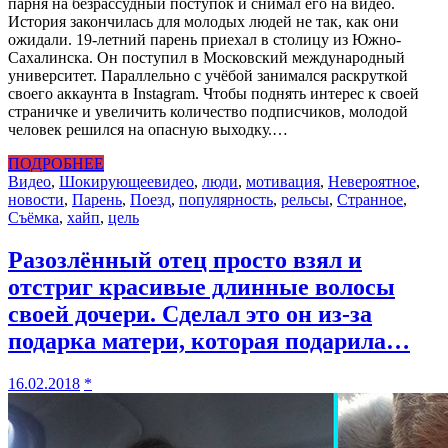
парня на безрассудный поступок и снимал его на видео.
История закончилась для молодых людей не так, как они
ожидали. 19-летний парень приехал в столицу из Южно-
Сахалинска. Он поступил в Московский международный
университет. Параллельно с учёбой занимался раскруткой
своего аккаунта в Instagram. Чтобы поднять интерес к своей
страничке и увеличить количество подписчиков, молодой
человек решился на опасную выходку.…
ПОДРОБНЕЕ
Видео
,
Шокирующее
видео
,
люди
,
мотивация
,
Невероятное
,
новости
,
Парень
,
Поезд
,
популярность
,
рельсы
,
Странное
,
Съёмка
,
хайп
,
цель
Разозлённый отец просто взял и
отстриг красивые длинные волосы
своей дочери. Сделал это он из-за
подарка матери, которая подарила…
16.02.2018
*