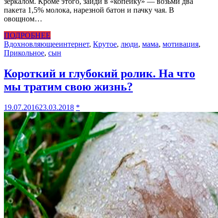
зеркалом. Кроме этого, зайди в «копейку» — возьми два
пакета 1,5% молока, нарезной батон и пачку чая. В
овощном…
ПОДРОБНЕЕ
Вдохновляющее
интернет
,
Крутое
,
люди
,
мама
,
мотивация
,
Прикольное
,
сын
Короткий и глубокий ролик. На что
мы тратим свою жизнь?
19.07.2016
23.03.2018
*