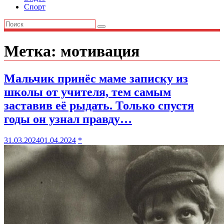
Спорт
Метка:
мотивация
Мальчик принёс маме записку из
школы от учителя, тем самым
заставив её рыдать. Только спустя
годы он узнал правду…
31.03.2024
01.04.2024
*