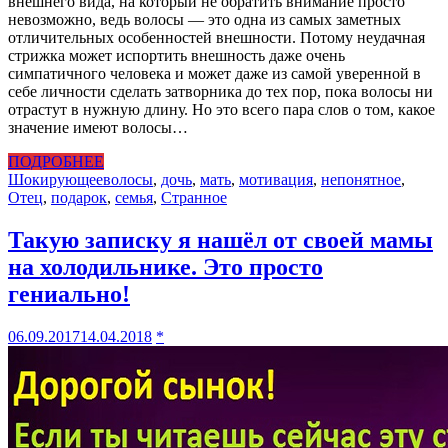
внешнего вида, на который не обратить внимание просто
невозможно, ведь волосы — это одна из самых заметных
отличительных особенностей внешности. Потому неудачная
стрижка может испортить внешность даже очень
симпатичного человека и может даже из самой уверенной в
себе личности сделать затворника до тех пор, пока волосы ни
отрастут в нужную длину. Но это всего пара слов о том, какое
значение имеют волосы…
ПОДРОБНЕЕ
Шокирующее
волосы
,
дочь
,
мать
,
мотивация
,
непонятное
,
Отец
,
подарок
,
семья
,
Странное
Такую записку я нашёл от своей мамы
на холодильнике. Это просто
гениально!
06.09.2017
14.04.2018
*