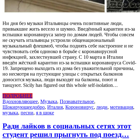
Ни дня без музыки Итальянцы очень позитивные люди,
привыкшие жить весело и шумно. Введённый карантин из-за
вспышки коронавируса запер по домам людей. Чтобы совсем
не скучать итальянцы устроили общенациональный
музыкальный флешмоб, чтобы поднять себе настроение и не
чувствовать себя одиноко в борьбе с коронавирусной
инфекцией, захлестнувшей страну. С 10 марта в Италии
введён жёсткий карантин из-за вспышки коронавируса Covid-
19. Запрещено выходить из дома без уважительной причины,
но несмотря на пустующие улицы с открытых балконов
доносится музыка, люди выходят на балконы, поют и
танцуют. Sicily has figured out this whole self-isolation…
ПОДРОБНЕЕ
Вдохновляющее
,
Музыка
,
Познавательное
,
Шокирующее
добро
,
Италия
,
Короновирус
,
люди
,
мотивация
,
музыка
,
песни
,
я в шоке
Ради лайков в социальных сетях этот
студент решил прыгнуть под поезд…