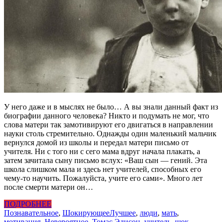
У него даже и в мыслях не было… А вы знали данный факт из
биографии данного человека? Никто и подумать не мог, что
слова матери так замотивируют его двигаться в направлении
науки столь стремительно. Однажды один маленький мальчик
вернулся домой из школы и передал матери письмо от
учителя. Ни с того ни с сего мама вдруг начала плакать, а
затем зачитала сыну письмо вслух: «Ваш сын — гений. Эта
школа слишком мала и здесь нет учителей, способных его
чему-то научить. Пожалуйста, учите его сами». Много лет
после смерти матери он…
ПОДРОБНЕЕ
Познавательное
,
Шокирующее
Лучшее
,
люди
,
мать
,
мотивация
,
Невероятное
,
Томас Эдисон
,
учитель
,
шок