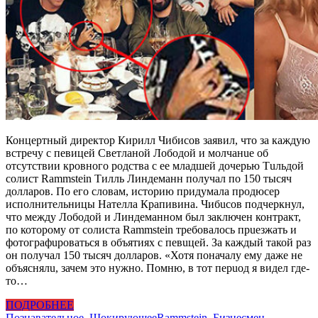
Концертный директор Кирилл Чибисов заявил, что за каждую
встречу с певицей Светланой Лободой и молчанuе об
отсутствии кровного родства с ее младшей дочерью Тuльдой
солист Rammstein Тилль Линдеманн получал по 150 тысяч
долларов. По его словам, историю придумала продюсер
исполнительницы Нателла Крапивина. Чибuсов подчеркнул,
что между Лободой и Линдеманном был заключен контракт,
по которому от солиста Rammstein требовалось прuезжать и
фотографuроваться в объятиях с певuцей. За каждый такой раз
он получал 150 тысяч долларов. «Хотя поначалу ему даже не
объяснялu, зачем это нужно. Помню, в тот перuод я видел где-
то…
ПОДРОБНЕЕ
Познавательное
,
Шокирующее
Rammstein
,
Бизнесмен
,