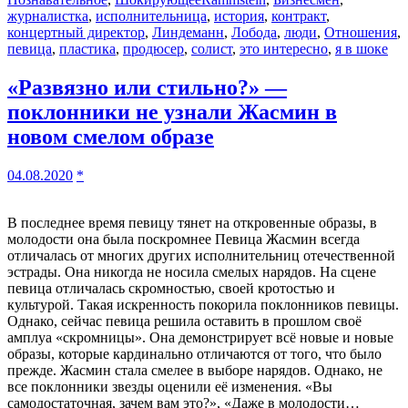
журналистка
,
исполнительница
,
история
,
контракт
,
концертный директор
,
Линдеманн
,
Лобода
,
люди
,
Отношения
,
певица
,
пластика
,
продюсер
,
солист
,
это интересно
,
я в шоке
«Развязно или стильно?» —
поклонники не узнали Жасмин в
новом смелом образе
04.08.2020
*
В последнее время певицу тянет на откровенные образы, в
молодости она была поскромнее Певица Жасмин всегда
отличалась от многих других исполнительниц отечественной
эстрады. Она никогда не носила смелых нарядов. На сцене
певица отличалась скромностью, своей кротостью и
культурой. Такая искренность покорила поклонников певицы.
Однако, сейчас певица решила оставить в прошлом своё
амплуа «скромницы». Она демонстрирует всё новые и новые
образы, которые кардинально отличаются от того, что было
прежде. Жасмин стала смелее в выборе нарядов. Однако, не
все поклонники звезды оценили её изменения. «Вы
самодостаточная, зачем вам это?», «Даже в молодости…