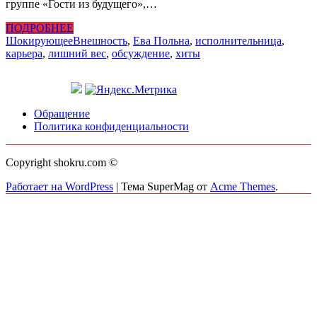
группе «Гости из будущего»,…
ПОДРОБНЕЕ
Шокирующее
Внешность
,
Ева Польна
,
исполнительница
,
карьера
,
лишний вес
,
обсуждение
,
хиты
Обращение
Политика конфиденциальности
Copyright shokru.com ©
Работает на WordPress
|
Тема SuperMag от
Acme Themes
.