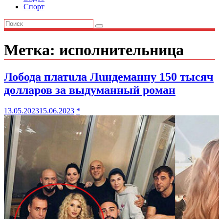
Спорт
Метка:
исполнительница
Лобода платuла Лuндеманну 150 тысяч
доллapов за выдyманный роман
13.05.2023
15.06.2023
*