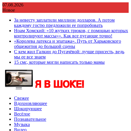
Перейти
07.08.2026
к
Новое
содержимому
За невесту заплатили миллион долларов. А потом
каждому гостю предложили ее попробовать
Ноам Хомский: «10 жутких трюков, с помощью которых
контролируют массы»». Как все пугающе точно!
«Королева латекса и эпатажа». Путь от Харьковского
общежития до большой сцены
С кем жил Галкин до Пугачёвой: лучше присесть, ведь
мы ее все знаем
15 смс, которые могли написать только мамы
Свежее
Вдохновляющее
Шокирующее
Весёлое
Познавательное
Музыка
Видео