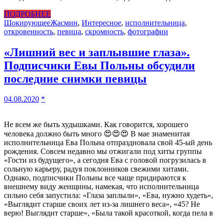
ПОДРОБНЕЕ
Шокирующее
Жасмин
,
Интересное
,
исполнительница
,
откровенность
,
певица
,
скромность
,
фотографии
«Лишний вес и заплывшие глаза».
Подписчики Евы Польны обсудили
последние снимки певицы
04.08.2020
*
Не всем же быть худышками. Как говорится, хорошего
человека должно быть много 😍😍😍 В мае знаменитая
исполнительница Ева Польна отпраздновала свой 45-ый день
рождения. Совсем недавно мы отжигали под хиты группы
«Гости из будущего», а сегодня Ева с головой погрузилась в
сольную карьеру, радуя поклонников свежими хитами.
Однако, подписчики Польны все чаще придираются к
внешнему виду женщины, намекая, что исполнительница
сильно себя запустила: «Глаза заплыли», «Ева, нужно худеть»,
«Выглядит старше своих лет из-за лишнего веса», «45? Не
верю! Выглядит старше», «Была такой красоткой, когда пела в