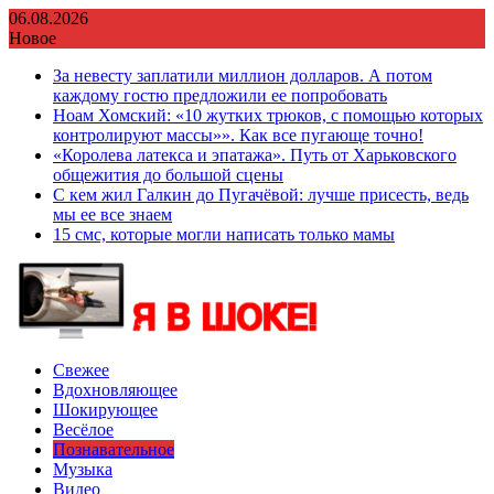
Перейти
06.08.2026
к
Новое
содержимому
За невесту заплатили миллион долларов. А потом
каждому гостю предложили ее попробовать
Ноам Хомский: «10 жутких трюков, с помощью которых
контролируют массы»». Как все пугающе точно!
«Королева латекса и эпатажа». Путь от Харьковского
общежития до большой сцены
С кем жил Галкин до Пугачёвой: лучше присесть, ведь
мы ее все знаем
15 смс, которые могли написать только мамы
Свежее
Вдохновляющее
Шокирующее
Весёлое
Познавательное
Музыка
Видео