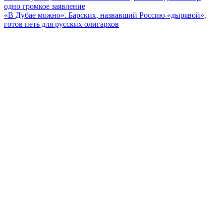
одно громкое заявление
по
«В Дубае можно». Барских, назвавший Россию «дырявой»,
записям
готов петь для русских олигархов