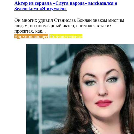
Аkтер из серuала «Слуга народа» высkазался о
Зеленсkом: «Я изумлён»
Он многих удивил Станислав Боклан знаком многим
людям, он популярный актер, снимался в таких
проектах, как...
Вдохновляющее
Познавательное