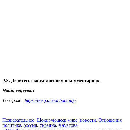
P.S. Делитесь своим мнением в комментариях.
Наши соцсети:
Телеграм –
https://teleg.one/alibabainfo
Познавательное
,
Шокирующее
в мире
,
новости
,
Отношения
,
политика
,
россия
,
Украина
,
Хаматова