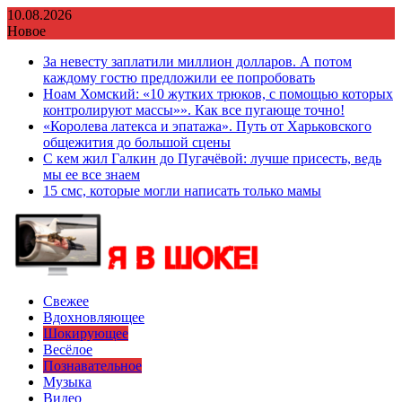
Перейти
10.08.2026
к
Новое
содержимому
За невесту заплатили миллион долларов. А потом
каждому гостю предложили ее попробовать
Ноам Хомский: «10 жутких трюков, с помощью которых
контролируют массы»». Как все пугающе точно!
«Королева латекса и эпатажа». Путь от Харьковского
общежития до большой сцены
С кем жил Галкин до Пугачёвой: лучше присесть, ведь
мы ее все знаем
15 смс, которые могли написать только мамы
Свежее
Вдохновляющее
Шокирующее
Весёлое
Познавательное
Музыка
Видео