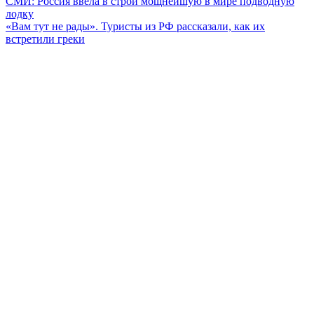
Навигация
СМИ: Россия ввела в строй мощнейшую в мире подводную
лодку
по
«Вам тут не рады». Туристы из РФ рассказали, как их
записям
встретили греки