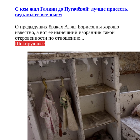
С кем жил Галкин до Пугачёвой: лучше присесть,
ведь мы ее все знаем
О предыдущих браках Аллы Борисовны хорошо
известно, а вот ее нынешний избранник такой
откровенности по отношению...
Шокирующее