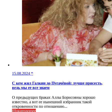
15.08.2024
*
С кем жил Галкин до Пугачёвой: лучше присесть,
ведь мы ее все знаем
О предыдущих браках Аллы Борисовны хорошо
известно, а вот ее нынешний избранник такой
откровенности по отношению...
Шокирующее