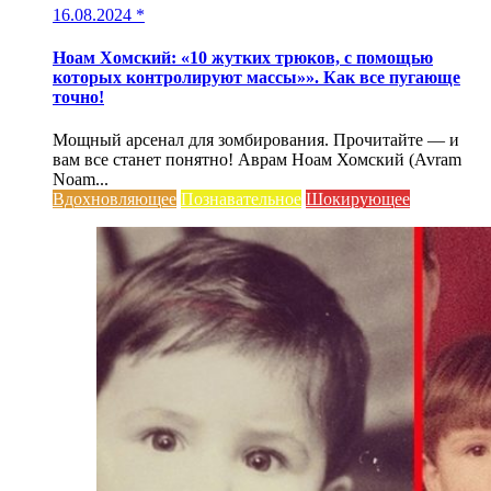
16.08.2024
*
Ноам Хомский: «10 жутких трюков, с помощью
которых контролируют массы»». Как все пугающе
точно!
Мощный арсенал для зомбирования. Прочитайте — и
вам все станет понятно! Аврам Ноам Хомский (Avram
Noam...
Вдохновляющее
Познавательное
Шокирующее