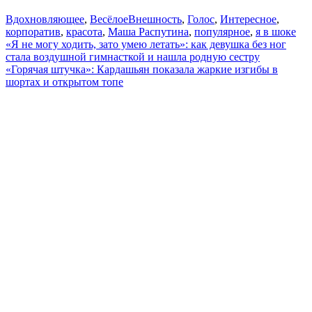
Вдохновляющее
,
Весёлое
Внешность
,
Голос
,
Интересное
,
корпоратив
,
красота
,
Маша Распутина
,
популярное
,
я в шоке
Навигация
«Я не могу ходить, зато умею летать»: как девушка без ног
стала воздушной гимнасткой и нашла родную сестру
по
«Горячая штучка»: Кардашьян показала жаркие изгибы в
записям
шортах и открытом топе