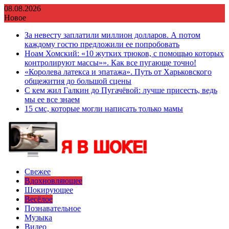
Перейти
08.08.2026
к
Новое
содержимому
За невесту заплатили миллион долларов. А потом
каждому гостю предложили ее попробовать
Ноам Хомский: «10 жутких трюков, с помощью которых
контролируют массы»». Как все пугающе точно!
«Королева латекса и эпатажа». Путь от Харьковского
общежития до большой сцены
С кем жил Галкин до Пугачёвой: лучше присесть, ведь
мы ее все знаем
15 смс, которые могли написать только мамы
Свежее
Вдохновляющее
Шокирующее
Весёлое
Познавательное
Музыка
Видео