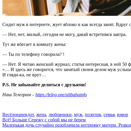
Сидит муж в интернете, жует яблоко и как всегда занят. Вдру
— Нет, нет, милый, сегодня не могу, давай встретимся завтра.
Тут же вбегает в комнату жены:
— Ты по телефону говорила? !
— Нет. Я читаю женский журнал, статья интересная, в ней 50 
«… И здесь же говорится, что занятый своим делом муж услы
И гляди-ка, не врут…
P.S. Не забывайте делиться с друзьями!
Наш Телеграм –
https://teleg.one/alibabainfo
Весёлое
анекдот
,
жена
,
любовники
,
муж
,
позитив
,
семья
,
юмор
Навигация
Всё! Больше Сережу с собой мы не берем
Маленькая дочь случайно разоблачила интрижку матери. Реакц
по