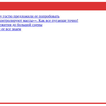
му гостю предложили ее попробовать
онтролируют массы»». Как все пугающе точно!
щежития до большой сцены
 ее все знаем