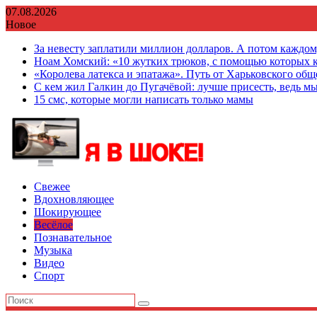
Перейти
07.08.2026
к
Новое
содержимому
За невесту заплатили миллион долларов. А потом каждо
Ноам Хомский: «10 жутких трюков, с помощью которых к
«Королева латекса и эпатажа». Путь от Харьковского об
С кем жил Галкин до Пугачёвой: лучше присесть, ведь мы
15 смс, которые могли написать только мамы
Свежее
Вдохновляющее
Шокирующее
Весёлое
Познавательное
Музыка
Видео
Спорт