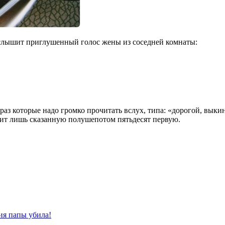
г слышит приглушенный голос жены из соседней комнаты:
фраз которые надо громко прочитать вслух, типа: «дорогой, вык
шит лишь сказанную полушепотом пятьдесят первую.
ия папы убила!