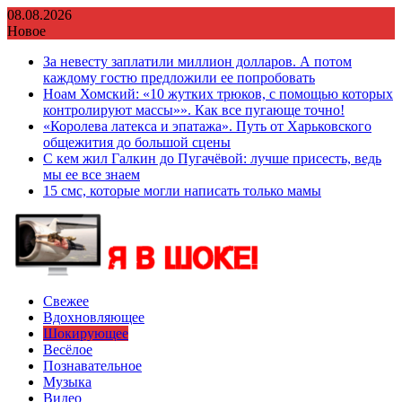
Перейти
08.08.2026
к
Новое
содержимому
За невесту заплатили миллион долларов. А потом
каждому гостю предложили ее попробовать
Ноам Хомский: «10 жутких трюков, с помощью которых
контролируют массы»». Как все пугающе точно!
«Королева латекса и эпатажа». Путь от Харьковского
общежития до большой сцены
С кем жил Галкин до Пугачёвой: лучше присесть, ведь
мы ее все знаем
15 смс, которые могли написать только мамы
Свежее
Вдохновляющее
Шокирующее
Весёлое
Познавательное
Музыка
Видео