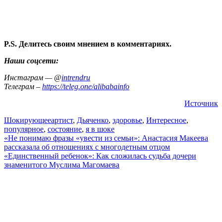
P.S. Делитесь своим мнением в комментариях.
Наши соцсети:
Инстаграм — @
intrendru
Телеграм –
https://teleg.one/alibabainfo
Источник
Шокирующее
артист
,
Дьяченко
,
здоровье
,
Интересное
,
популярное
,
состояние
,
я в шоке
Навигация
«Не понимаю фразы «увести из семьи»: Анастасия Макеева
рассказала об отношениях с многодетным отцом
по
«Единственный ребенок»: Как сложилась судьба дочери
записям
знаменитого Муслима Магомаева