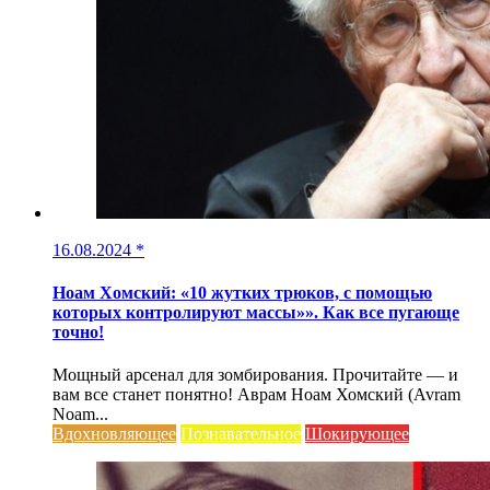
16.08.2024
*
Ноам Хомский: «10 жутких трюков, с помощью
которых контролируют массы»». Как все пугающе
точно!
Мощный арсенал для зомбирования. Прочитайте — и
вам все станет понятно! Аврам Ноам Хомский (Avram
Noam...
Вдохновляющее
Познавательное
Шокирующее