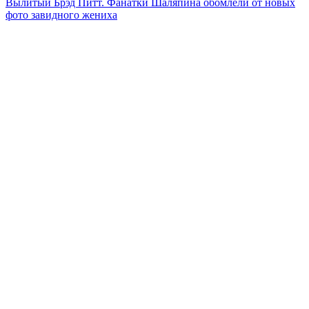
Вылитый Брэд Питт. Фанатки Шаляпина обомлели от новых
записям
фото завидного жениха