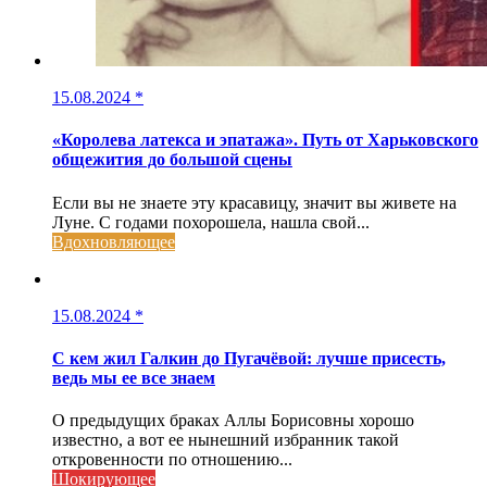
15.08.2024
*
«Королева латекса и эпатажа». Путь от Харьковского
общежития до большой сцены
Если вы не знаете эту красавицу, значит вы живете на
Луне. С годами похорошела, нашла свой...
Вдохновляющее
15.08.2024
*
С кем жил Галкин до Пугачёвой: лучше присесть,
ведь мы ее все знаем
О предыдущих браках Аллы Борисовны хорошо
известно, а вот ее нынешний избранник такой
откровенности по отношению...
Шокирующее