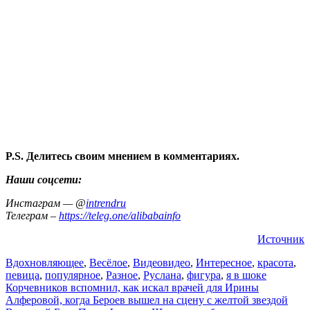
P.S. Делитесь своим мнением в комментариях.
Наши соцсети:
Инстаграм — @
intrendru
Телеграм –
https://teleg.one/alibabainfo
Источник
Вдохновляющее
,
Весёлое
,
Видео
видео
,
Интересное
,
красота
,
певица
,
популярное
,
Разное
,
Руслана
,
фигура
,
я в шоке
Навигация
Корчевников вспомнил, как искал врачей для Ирины
Алферовой, когда Бероев вышел на сцену с желтой звездой
по