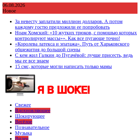
Перейти
06.08.2026
к
Новое
содержимому
За невесту заплатили миллион долларов. А потом
каждому гостю предложили ее попробовать
Ноам Хомский: «10 жутких трюков, с помощью которых
контролируют массы»». Как все пугающе точно!
«Королева латекса и эпатажа». Путь от Харьковского
общежития до большой сцены
С кем жил Галкин до Пугачёвой: лучше присесть, ведь
мы ее все знаем
15 смс, которые могли написать только мамы
Свежее
Вдохновляющее
Шокирующее
Весёлое
Познавательное
Музыка
Видео