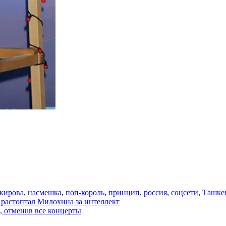
акирова
,
насмешка
,
поп-король
,
принцип
,
россия
,
соцсети
,
Ташке
растоптал Милохина за интеллект
, отменuв все концерты