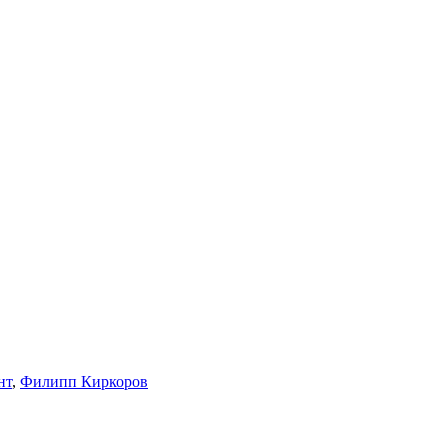
нт
,
Филипп Киркоров