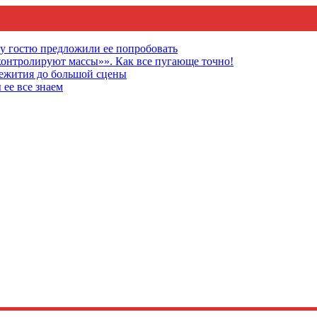
му гостю предложили ее попробовать
онтролируют массы»». Как все пугающе точно!
щежития до большой сцены
 ее все знаем