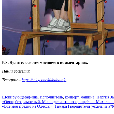
P.S. Делитесь своим мнением в комментариях.
Наши соцсети:
Телеграм –
https://teleg.one/alibabainfo
Шокирующее
афиша
,
Исполнитель
,
концерт
,
машина
,
Наргиз З
Навигация
«Овощ безграмотный. Мы видели это позорище!» — Михалков 
«Все моu предкu из Одессы»: Тамара Гвердцuтели уехала из PФ
по