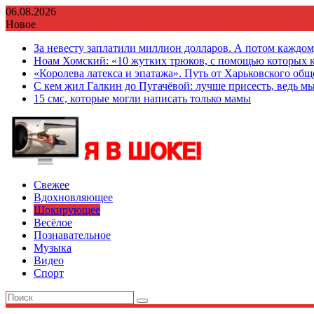
Перейти
06.08.2026
к
Новое
содержимому
За невесту заплатили миллион долларов. А потом каждо
Ноам Хомский: «10 жутких трюков, с помощью которых к
«Королева латекса и эпатажа». Путь от Харьковского об
С кем жил Галкин до Пугачёвой: лучше присесть, ведь мы
15 смс, которые могли написать только мамы
Свежее
Вдохновляющее
Шокирующее
Весёлое
Познавательное
Музыка
Видео
Спорт