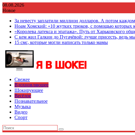
Перейти
08.08.2026
к
Новое
содержимому
За невесту заплатили миллион долларов. А потом каждо
Ноам Хомский: «10 жутких трюков, с помощью которых к
«Королева латекса и эпатажа». Путь от Харьковского об
С кем жил Галкин до Пугачёвой: лучше присесть, ведь мы
15 смс, которые могли написать только мамы
Свежее
Вдохновляющее
Шокирующее
Весёлое
Познавательное
Музыка
Видео
Спорт