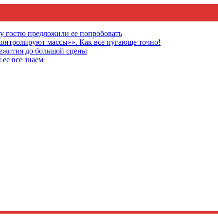
му гостю предложили ее попробовать
онтролируют массы»». Как все пугающе точно!
щежития до большой сцены
 ее все знаем