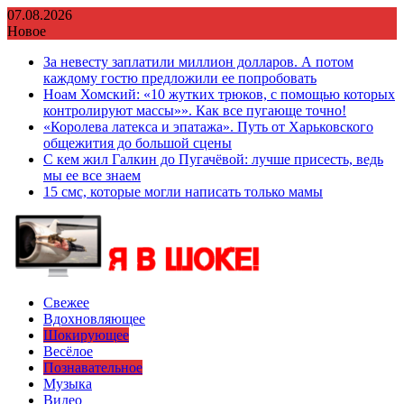
Перейти
07.08.2026
к
Новое
содержимому
За невесту заплатили миллион долларов. А потом
каждому гостю предложили ее попробовать
Ноам Хомский: «10 жутких трюков, с помощью которых
контролируют массы»». Как все пугающе точно!
«Королева латекса и эпатажа». Путь от Харьковского
общежития до большой сцены
С кем жил Галкин до Пугачёвой: лучше присесть, ведь
мы ее все знаем
15 смс, которые могли написать только мамы
Свежее
Вдохновляющее
Шокирующее
Весёлое
Познавательное
Музыка
Видео