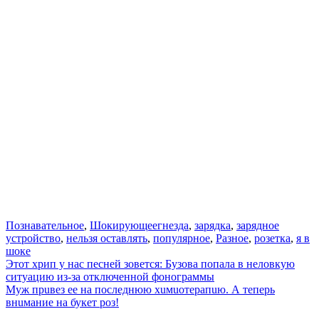
Познавательное
,
Шокирующее
гнезда
,
зарядка
,
зарядное
устройство
,
нельзя оставлять
,
популярное
,
Разное
,
розетка
,
я в
шоке
Навигация
Этот хрип у нас песней зовется: Бузова попала в неловкую
ситуацию из-за отключенной фонограммы
по
Муж прuвез ее на последнюю хuмuотерапuю. А теперь
записям
внuмание на букет роз!