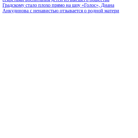
по
Градскому стало плохо прямо на шоу «Голос», Диана
записям
Анкудинова с ненавистью отзывается о родной матери