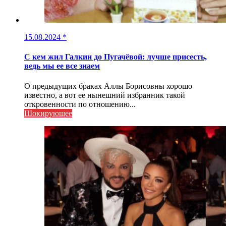
15.08.2024
*
С кем жил Галкин до Пугачёвой: лучше присесть,
ведь мы ее все знаем
О предыдущих браках Аллы Борисовны хорошо
известно, а вот ее нынешний избранник такой
откровенности по отношению...
Шокирующее