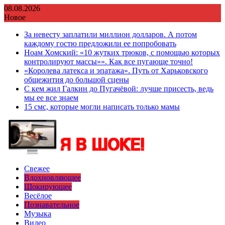
Перейти
08.08.2026
к
Новое
содержимому
За невесту заплатили миллион долларов. А потом
каждому гостю предложили ее попробовать
Ноам Хомский: «10 жутких трюков, с помощью которых
контролируют массы»». Как все пугающе точно!
«Королева латекса и эпатажа». Путь от Харьковского
общежития до большой сцены
С кем жил Галкин до Пугачёвой: лучше присесть, ведь
мы ее все знаем
15 смс, которые могли написать только мамы
Свежее
Вдохновляющее
Шокирующее
Весёлое
Познавательное
Музыка
Видео