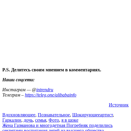
P.S. Делитесь своим мнением в комментариях.
Наши соцсети:
Инстаграм — @
intrendru
Телеграм –
https://teleg.one/alibabainfo
Источник
Вдохновляющее
,
Познавательное
,
Шокирующее
артист
,
Гаркалин
,
дочь
,
семья
,
Фото
,
я в шоке
Навигация
Жена Газманова и многодетная Погребняк поделились
секретами воспитания детей из высшего общества