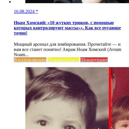
16.08.2024
*
Ноам Хомский: «10 жутких трюков, с помощью
которых контролируют массы»». Как все пугающе
точно!
Мощный арсенал для зомбирования. Прочитайте — и
вам все станет понятно! Аврам Ноам Хомский (Avram
Noam...
Вдохновляющее
Познавательное
Шокирующее