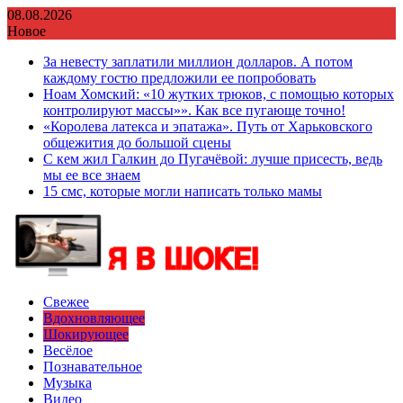
Перейти
08.08.2026
к
Новое
содержимому
За невесту заплатили миллион долларов. А потом
каждому гостю предложили ее попробовать
Ноам Хомский: «10 жутких трюков, с помощью которых
контролируют массы»». Как все пугающе точно!
«Королева латекса и эпатажа». Путь от Харьковского
общежития до большой сцены
С кем жил Галкин до Пугачёвой: лучше присесть, ведь
мы ее все знаем
15 смс, которые могли написать только мамы
Свежее
Вдохновляющее
Шокирующее
Весёлое
Познавательное
Музыка
Видео