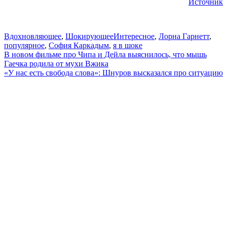
Источник
Вдохновляющее
,
Шокирующее
Интересное
,
Лорна Гарнетт
,
популярное
,
София Каркадым
,
я в шоке
Навигация
В новом фильме про Чипа и Дейла выяснилось, что мышь
Гаечка родила от мухи Вжика
по
«У нас есть свобода слова»: Шнуров высказался про ситуацию
записям