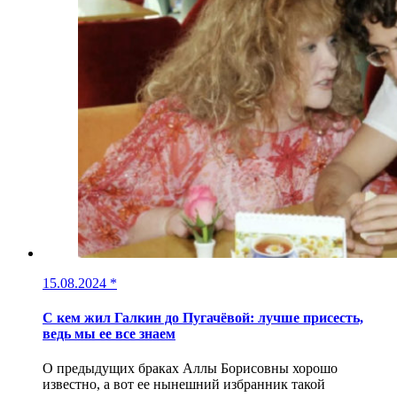
15.08.2024
*
С кем жил Галкин до Пугачёвой: лучше присесть,
ведь мы ее все знаем
О предыдущих браках Аллы Борисовны хорошо
известно, а вот ее нынешний избранник такой