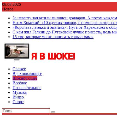
Перейти
08.08.2026
к
Новое
содержимому
За невесту заплатили миллион долларов. А потом каждо
Ноам Хомский: «10 жутких трюков, с помощью которых к
«Королева латекса и эпатажа». Путь от Харьковского об
С кем жил Галкин до Пугачёвой: лучше присесть, ведь мы
15 смс, которые могли написать только мамы
Свежее
Вдохновляющее
Шокирующее
Весёлое
Познавательное
Музыка
Видео
Спорт