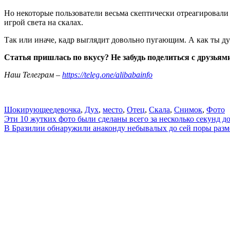
Но некоторые пользователи весьма скептически отреагировали 
игрой света на скалах.
Так или иначе, кадр выглядит довольно пугающим. А как ты ду
Статья пришлась по вкусу? Не забудь поделиться с друзьям
Наш Телеграм –
https://teleg.one/alibabainfo
Шокирующее
девочка
,
Дух
,
место
,
Отец
,
Скала
,
Снимок
,
Фото
Навигация
Эти 10 жутких фото были сделаны всего за несколько секунд
В Бразилии обнаружили анаконду небывалых до сей пор
по
записям