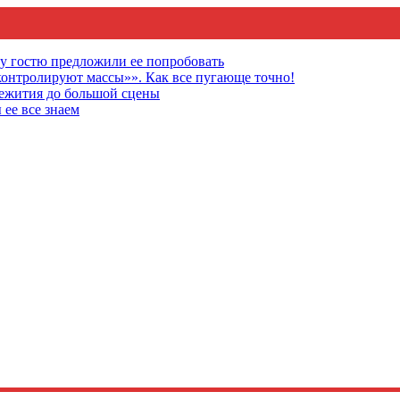
му гостю предложили ее попробовать
онтролируют массы»». Как все пугающе точно!
щежития до большой сцены
 ее все знаем