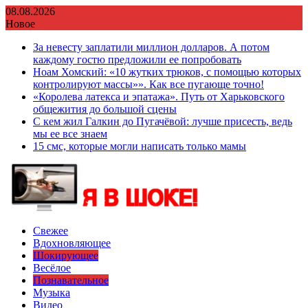
Перейти
08.08.2026
к
Новое
содержимому
За невесту заплатили миллион долларов. А потом
каждому гостю предложили ее попробовать
Ноам Хомский: «10 жутких трюков, с помощью которых
контролируют массы»». Как все пугающе точно!
«Королева латекса и эпатажа». Путь от Харьковского
общежития до большой сцены
С кем жил Галкин до Пугачёвой: лучше присесть, ведь
мы ее все знаем
15 смс, которые могли написать только мамы
Свежее
Вдохновляющее
Шокирующее
Весёлое
Познавательное
Музыка
Видео