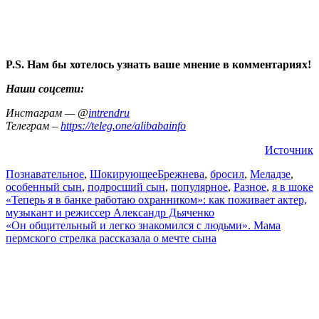
P.S. Нам бы хотелось узнать ваше мнение в комментариях!
Наши соцсети:
Инстаграм — @
intrendru
Телеграм –
https://teleg.one/alibabainfo
Источник
Познавательное
,
Шокирующее
Брежнева
,
бросил
,
Меладзе
,
особенный сын
,
подросший сын
,
популярное
,
Разное
,
я в шоке
Навигация
«Теперь я в банке работаю охранником»: как поживает актер,
музыкант и режиссер Александр Дьяченко
по
«Он общительный и легко знакомился с людьми». Мама
записям
пермского стрелка рассказала о мечте сына