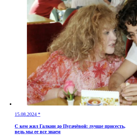
15.08.2024
*
С кем жил Галкин до Пугачёвой: лучше присесть,
ведь мы ее все знаем