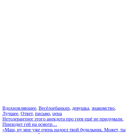
Вдохновляющее
,
Весёлое
банкир
,
девушка
,
знакомство
,
Лучшее
,
Ответ
,
письмо
,
цена
Навигация
Нетолерантнее этого анекдота про геев ещё не придумали.
Приходит гей на осмотр…
по
«Маш, ну мне уже очень надоел твой будильник. Может, ты