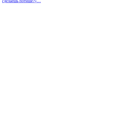
записям
сделаешь потише?»…