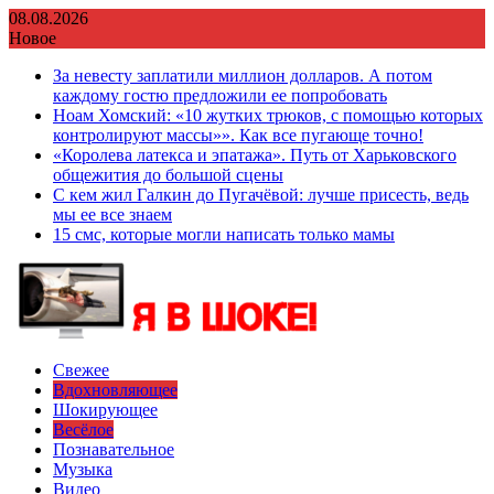
Перейти
08.08.2026
к
Новое
содержимому
За невесту заплатили миллион долларов. А потом
каждому гостю предложили ее попробовать
Ноам Хомский: «10 жутких трюков, с помощью которых
контролируют массы»». Как все пугающе точно!
«Королева латекса и эпатажа». Путь от Харьковского
общежития до большой сцены
С кем жил Галкин до Пугачёвой: лучше присесть, ведь
мы ее все знаем
15 смс, которые могли написать только мамы
Свежее
Вдохновляющее
Шокирующее
Весёлое
Познавательное
Музыка
Видео