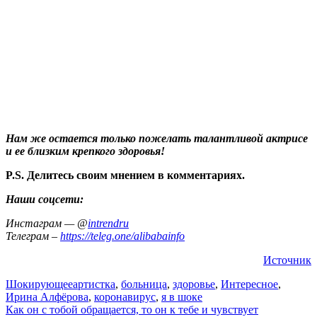
Нам же остается только пожелать талантливой актрисе
и ее близким крепкого здоровья!
P.S. Делитесь своим мнением в комментариях.
Наши соцсети:
Инстаграм — @
intrendru
Телеграм –
https://teleg.one/alibabainfo
Источник
Шокирующее
артистка
,
больница
,
здоровье
,
Интересное
,
Ирина Алфёрова
,
коронавирус
,
я в шоке
Навигация
Как он с тобой обращается, то он к тебе и чувствует