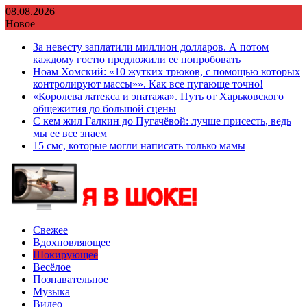
Перейти
08.08.2026
к
Новое
содержимому
За невесту заплатили миллион долларов. А потом
каждому гостю предложили ее попробовать
Ноам Хомский: «10 жутких трюков, с помощью которых
контролируют массы»». Как все пугающе точно!
«Королева латекса и эпатажа». Путь от Харьковского
общежития до большой сцены
С кем жил Галкин до Пугачёвой: лучше присесть, ведь
мы ее все знаем
15 смс, которые могли написать только мамы
Свежее
Вдохновляющее
Шокирующее
Весёлое
Познавательное
Музыка
Видео