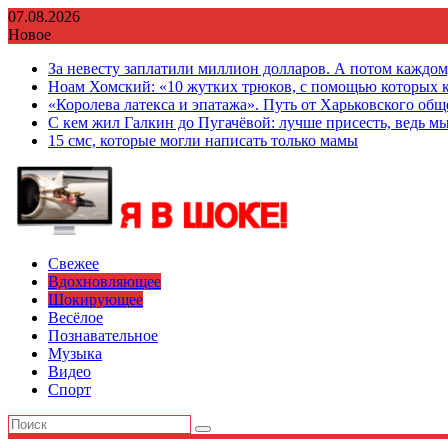
Перейти
07.08.2026
к
Новое
содержимому
За невесту заплатили миллион долларов. А потом каждо
Ноам Хомский: «10 жутких трюков, с помощью которых к
«Королева латекса и эпатажа». Путь от Харьковского об
С кем жил Галкин до Пугачёвой: лучше присесть, ведь мы
15 смс, которые могли написать только мамы
Свежее
Вдохновляющее
Шокирующее
Весёлое
Познавательное
Музыка
Видео
Спорт