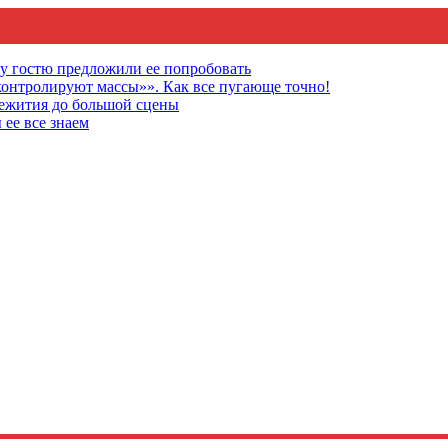
му гостю предложили ее попробовать
онтролируют массы»». Как все пугающе точно!
щежития до большой сцены
 ее все знаем