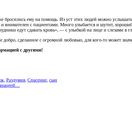
 же бросились ему на помощь. Из уст этих людей можно услышат
и внимателен с пациентами. Много улыбается и шутит, хороший с
удники едут сдавать кровь», — с улыбкой на лице и слезами в гл
е добро, сделанное с огромной любовью, для кого-то может знач
рмацией с другими!
ок
,
Раздумия
,
Спасение
,
сын
анацеей…