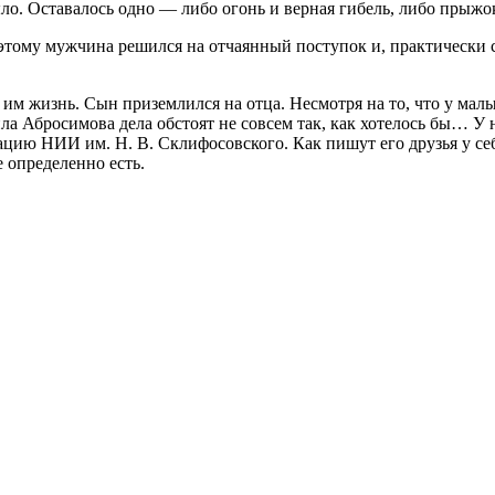
ло. Оставалось одно — либо огонь и верная гибель, либо прыжок
тому мужчина решился на отчаянный поступок и, практически с
о им жизнь. Сын приземлился на отца. Несмотря на то, что у ма
ила Абросимова дела обстоят не совсем так, как хотелось бы… У
ию НИИ им. Н. В. Склифосовского. Как пишут его друзья у себя
е определенно есть.