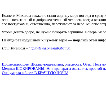
Коллеги Михаила также не стали ждать у моря погоды и сразу
очень позитивный и доброжелательный человек, всегда вежлив 
его поступком и, естественно, переживают за него. Многие сотр
Чтобы делать добро, не нужно покорять вершины. Поверь, мало
Не будь равнодушным к чужому горю — поделись этой инфо
Наш Телеграм –
https://teleg.one/alibabainfo
Вдохновляющее
,
Шокирующее
жизнь
,
опасность
,
Отец
,
Поступ
Навигация
Медики ШОКИРОВАНЫ! Эти препараты оказались простой п
Она умерла в 8 лет. В БРАЧНУЮ НОЧЬ!
по
записям