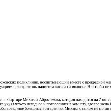
сковских поликлиник, воспитывающий вместе с прекрасной же
ациями, когда жизнь пациента висела на волоске. Никто бы не 
це, в квартире Михаила Абросимова, которая находится на 7-ом 
же учуял что-то неладное и поторопился в комнату, где его жен
обствовал еще большему возгаранию. Михаил с сыном не могли 