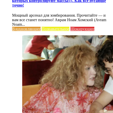
которых контролируют массы»». Как все пугающе
точно!
Мощный арсенал для зомбирования. Прочитайте — и
вам все станет понятно! Аврам Ноам Хомский (Avram
Noam...
Вдохновляющее
Познавательное
Шокирующее