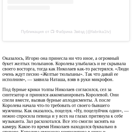
Публикация от 📺 Фабрика Звёзд (@fabrika1tv)
Оказалось, Игорю она принесла ни что иное, а огромный
букет желтых тюльпанов. Королева улыбалась и не скрывала
своего восторга, тогда как Николаев как-то растерялся. «Люди
очень ждут песню «Желтые тюльпаны». Так что давай ее
исполним», — заявила Наташа, взяв в руки микрофон.
Под бурные крики толпы Николаев согласился, сел за
синтезатор и принялся аккомпанировать Королевой. Они
спели вместе, вызвав бурные аплодисменты. А после
Королева начала что-то требовать от своего бывшего
мужчины. Как оказалось, поцелуя. «Ну, поцелуйчик один», —
нежно спросила певица и у всех на глазах притянула к себе
музыканта. Зал расхохотался. Все это смогли заснять на
камеру. Какое-то время Николаев находился буквально в
ступоре. Королева чмокнула композитора в щеку и