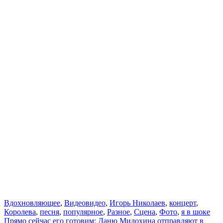
Вдохновляющее
,
Видео
видео
,
Игорь Николаев
,
концерт
,
Королева
,
песня
,
популярное
,
Разное
,
Сцена
,
Фото
,
я в шоке
Навигация
Прямо сейчас его готовим: Даню Милохина отправляют в