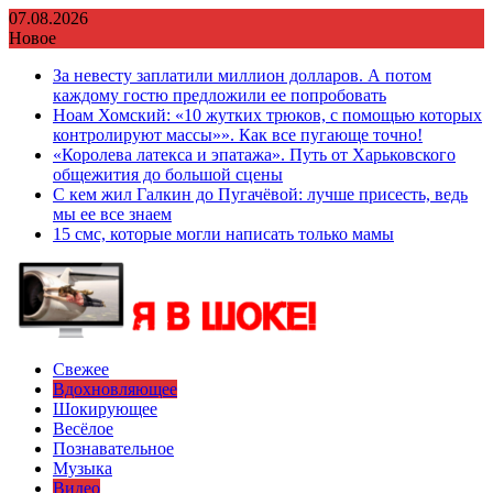
Перейти
07.08.2026
к
Новое
содержимому
За невесту заплатили миллион долларов. А потом
каждому гостю предложили ее попробовать
Ноам Хомский: «10 жутких трюков, с помощью которых
контролируют массы»». Как все пугающе точно!
«Королева латекса и эпатажа». Путь от Харьковского
общежития до большой сцены
С кем жил Галкин до Пугачёвой: лучше присесть, ведь
мы ее все знаем
15 смс, которые могли написать только мамы
Свежее
Вдохновляющее
Шокирующее
Весёлое
Познавательное
Музыка
Видео