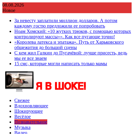
Перейти
08.08.2026
к
Новое
содержимому
За невесту заплатили миллион долларов. А потом
каждому гостю предложили ее попробовать
Ноам Хомский: «10 жутких трюков, с помощью которых
контролируют массы»». Как все пугающе точно!
«Королева латекса и эпатажа». Путь от Харьковского
общежития до большой сцены
С кем жил Галкин до Пугачёвой: лучше присесть, ведь
мы ее все знаем
15 смс, которые могли написать только мамы
Свежее
Вдохновляющее
Шокирующее
Весёлое
Познавательное
Музыка
Видео