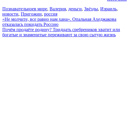
Познавательное
в мире
,
Валерия
,
деньги
,
Звёзды
,
Израиль
,
новости
,
Пригожин
,
россия
Навигация
«Не молчите, все равно нам хана». Опальная Ахеджакова
отказалась покидать Россию
по
Почём продаёте родину? Тридцать сребреников хватит или
записям
богатые и знаменитые переживают за свою сытую жизнь