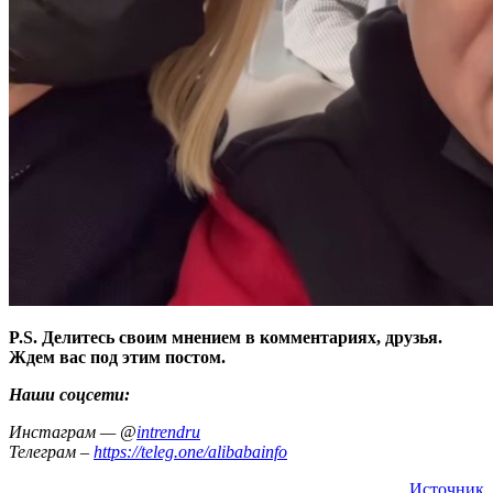
P.S. Делитесь своим мнением в комментариях, друзья.
Ждем вас под этим постом.
Наши соцсети:
Инстаграм — @
intrendru
Телеграм –
https://teleg.one/alibabainfo
Источник