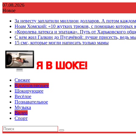
Перейти
07.08.2026
к
Новое
содержимому
За невесту заплатили миллион долларов. А потом каждо
Ноам Хомский: «10 жутких трюков, с помощью которых к
«Королева латекса и эпатажа». Путь от Харьковского об
С кем жил Галкин до Пугачёвой: лучше присесть, ведь мы
15 смс, которые могли написать только мамы
Свежее
Вдохновляющее
Шокирующее
Весёлое
Познавательное
Музыка
Видео
Спорт