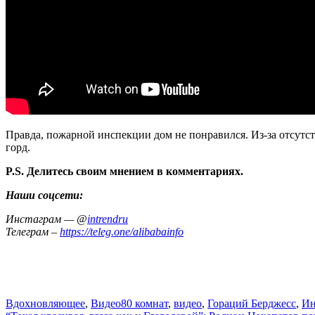
Правда, пожарной инспекции дом не понравился. Из-за отсутс
горд.
P.S. Делитесь своим мнением в комментариях.
Наши соцсети:
Инстаграм — @
intrendru
Телеграм –
https://teleg.one/alibabainfo
Вдохновляющее
,
Видео
80 комнат
,
видео
,
Гораций Берджесс
,
Ин