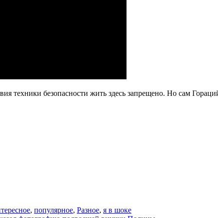
твия техники безопасности жить здесь запрещено. Но сам Горац
тересное
,
популярное
,
Разное
,
я в шоке