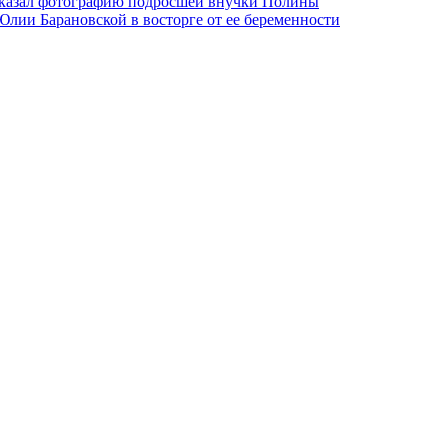
 показал фотографию подросшей внучки Полины
лии Барановской в восторге от ее беременности