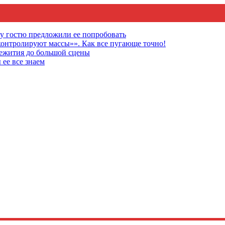
му гостю предложили ее попробовать
онтролируют массы»». Как все пугающе точно!
щежития до большой сцены
 ее все знаем