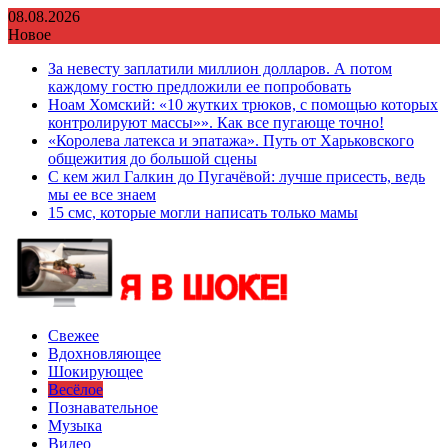
Перейти
08.08.2026
к
Новое
содержимому
За невесту заплатили миллион долларов. А потом
каждому гостю предложили ее попробовать
Ноам Хомский: «10 жутких трюков, с помощью которых
контролируют массы»». Как все пугающе точно!
«Королева латекса и эпатажа». Путь от Харьковского
общежития до большой сцены
С кем жил Галкин до Пугачёвой: лучше присесть, ведь
мы ее все знаем
15 смс, которые могли написать только мамы
Свежее
Вдохновляющее
Шокирующее
Весёлое
Познавательное
Музыка
Видео