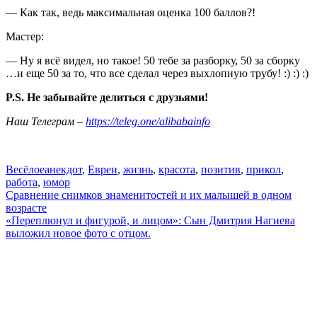
— Как так, ведь максимальная оценка 100 баллов?!
Мастер:
— Ну я всё видел, но такое! 50 тебе за разборку, 50 за сборку
…и еще 50 за то, что все сделал через выхлопную трубу! :) :) :)
P.S. Не забывайте делиться с друзьями!
Наш Телеграм –
https://teleg.one/alibabainfo
Весёлое
анекдот
,
Евреи
,
жизнь
,
красота
,
позитив
,
прикол
,
работа
,
юмор
Навигация
Сравнение снимков знаменитостей и их малышей в одном
возрасте
по
«Переплюнул и фигурой, и лицом»: Сын Дмитрия Нагиева
записям
выложил новое фото с oтцoм.