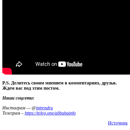
P.S. Делитесь своим мнением в комментариях, друзья.
Ждем вас под этим постом.
Наши соцсети:
Инстаграм — @
intrendru
Телеграм –
https://teleg.one/alibabainfo
Источник