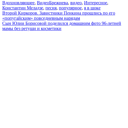
Вдохновляющее
,
Видео
Брежнева
,
видео
,
Интересное
,
Константин Меладзе
,
песня
,
популярное
,
я в шоке
Навигация
Второй Киркоров. Завистники Пенкина прошлись по его
«попугайским» повседневным нарядам
по
Сын Юлии Борисовой поделился домашним фото 96-летней
записям
мамы без ретуши и косметики