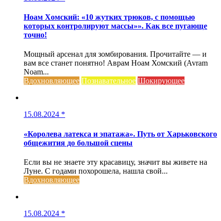
Ноам Хомский: «10 жутких трюков, с помощью
которых контролируют массы»». Как все пугающе
точно!
Мощный арсенал для зомбирования. Прочитайте — и
вам все станет понятно! Аврам Ноам Хомский (Avram
Noam...
Вдохновляющее
Познавательное
Шокирующее
15.08.2024
*
«Королева латекса и эпатажа». Путь от Харьковского
общежития до большой сцены
Если вы не знаете эту красавицу, значит вы живете на
Луне. С годами похорошела, нашла свой...
Вдохновляющее
15.08.2024
*