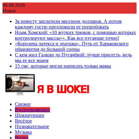
Перейти
06.08.2026
к
Новое
содержимому
За невесту заплатили миллион долларов. А потом
каждому гостю предложили ее попробовать
Ноам Хомский: «10 жутких трюков, с помощью которых
контролируют массы»». Как все пугающе точно!
«Королева латекса и эпатажа». Путь от Харьковского
общежития до большой сцены
С кем жил Галкин до Пугачёвой: лучше присесть, ведь
мы ее все знаем
15 смс, которые могли написать только мамы
Свежее
Вдохновляющее
Шокирующее
Весёлое
Познавательное
Музыка
Видео