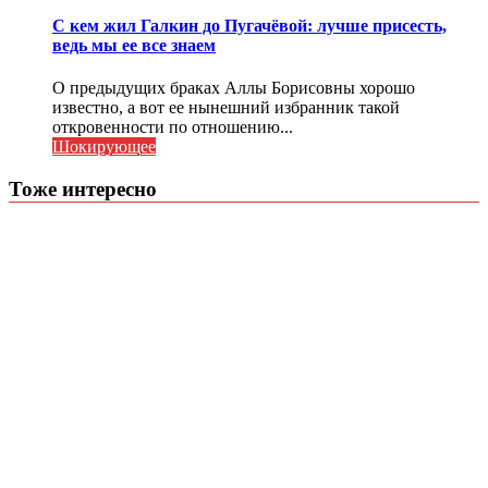
С кем жил Галкин до Пугачёвой: лучше присесть,
ведь мы ее все знаем
О предыдущих браках Аллы Борисовны хорошо
известно, а вот ее нынешний избранник такой
откровенности по отношению...
Шокирующее
Тоже интересно