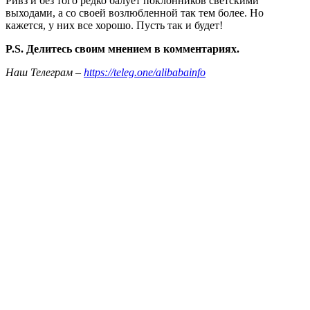
Ривз и без того редко балует поклонников светскими
выходами, а со своей возлюбленной так тем более. Но
кажется, у них все хорошо. Пусть так и будет!
P.S. Делитесь своим мнением в комментариях.
Наш Телеграм –
https://teleg.one/alibabainfo