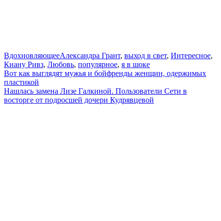
Вдохновляющее
Александра Грант
,
выход в свет
,
Интересное
,
Киану Ривз
,
Любовь
,
популярное
,
я в шоке
Навигация
Вот как выглядят мужья и бойфренды женщин, одержимых
пластикой
по
Нашлась замена Лизе Галкиной. Пользователи Сети в
записям
восторге от подросшей дочери Кудрявцевой