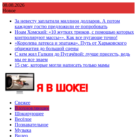
Перейти
08.08.2026
к
Новое
содержимому
За невесту заплатили миллион долларов. А потом
каждому гостю предложили ее попробовать
Ноам Хомский: «10 жутких трюков, с помощью которых
контролируют массы»». Как все пугающе точно!
«Королева латекса и эпатажа». Путь от Харьковского
общежития до большой сцены
С кем жил Галкин до Пугачёвой: лучше присесть, ведь
мы ее все знаем
15 смс, которые могли написать только мамы
Свежее
Вдохновляющее
Шокирующее
Весёлое
Познавательное
Музыка
Видео