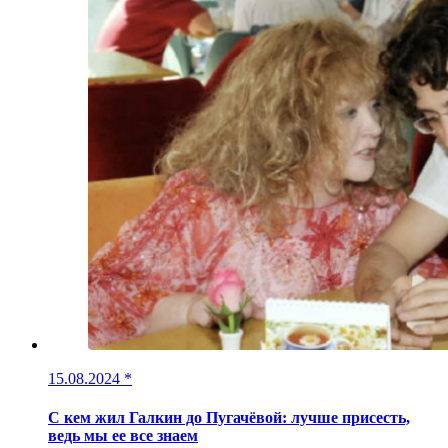
15.08.2024
*
С кем жил Галкин до Пугачёвой: лучше присесть,
ведь мы ее все знаем