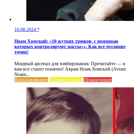
16.08.2024
*
Ноам Хомский: «10 жутких трюков, с помощью
которых контролируют массы»». Как все пугающе
точно!
Мощный арсенал для зомбирования. Прочитайте — и
вам все станет понятно! Аврам Ноам Хомский (Avram
Noam...
Вдохновляющее
Познавательное
Шокирующее