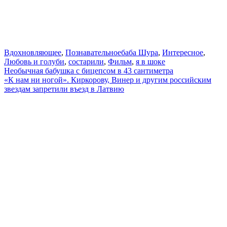
Вдохновляющее
,
Познавательное
баба Шура
,
Интересное
,
Любовь и голуби
,
состарили
,
Фильм
,
я в шоке
Навигация
Необычная бабушка с бицепсом в 43 сантиметра
«К нам ни ногой». Киркорову, Винер и другим российским
по
звездам запретили въезд в Латвию
записям