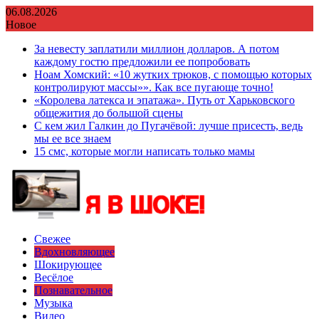
Перейти
06.08.2026
к
Новое
содержимому
За невесту заплатили миллион долларов. А потом
каждому гостю предложили ее попробовать
Ноам Хомский: «10 жутких трюков, с помощью которых
контролируют массы»». Как все пугающе точно!
«Королева латекса и эпатажа». Путь от Харьковского
общежития до большой сцены
С кем жил Галкин до Пугачёвой: лучше присесть, ведь
мы ее все знаем
15 смс, которые могли написать только мамы
Свежее
Вдохновляющее
Шокирующее
Весёлое
Познавательное
Музыка
Видео