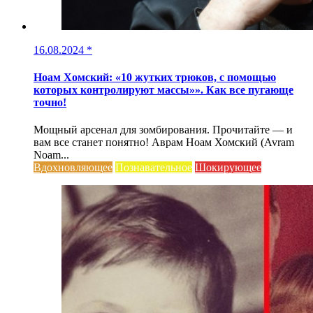
16.08.2024
*
Ноам Хомский: «10 жутких трюков, с помощью
которых контролируют массы»». Как все пугающе
точно!
Мощный арсенал для зомбирования. Прочитайте — и
вам все станет понятно! Аврам Ноам Хомский (Avram
Noam...
Вдохновляющее
Познавательное
Шокирующее