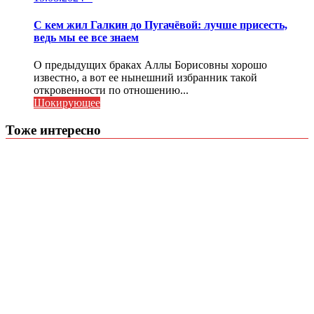
С кем жил Галкин до Пугачёвой: лучше присесть,
ведь мы ее все знаем
О предыдущих браках Аллы Борисовны хорошо
известно, а вот ее нынешний избранник такой
откровенности по отношению...
Шокирующее
Тоже интересно