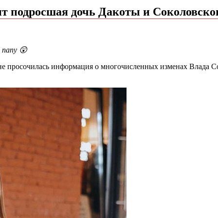
ит подросшая дочь Дакоты и Соколовско
 папу 😲
 не просочилась информация о многочисленных изменах Влада С