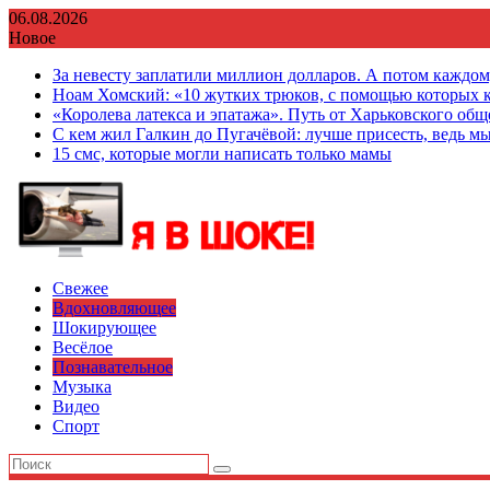
Перейти
06.08.2026
к
Новое
содержимому
За невесту заплатили миллион долларов. А потом каждо
Ноам Хомский: «10 жутких трюков, с помощью которых к
«Королева латекса и эпатажа». Путь от Харьковского об
С кем жил Галкин до Пугачёвой: лучше присесть, ведь мы
15 смс, которые могли написать только мамы
Свежее
Вдохновляющее
Шокирующее
Весёлое
Познавательное
Музыка
Видео
Спорт