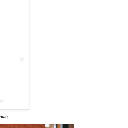
0)
чка?