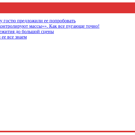
му гостю предложили ее попробовать
онтролируют массы»». Как все пугающе точно!
щежития до большой сцены
 ее все знаем