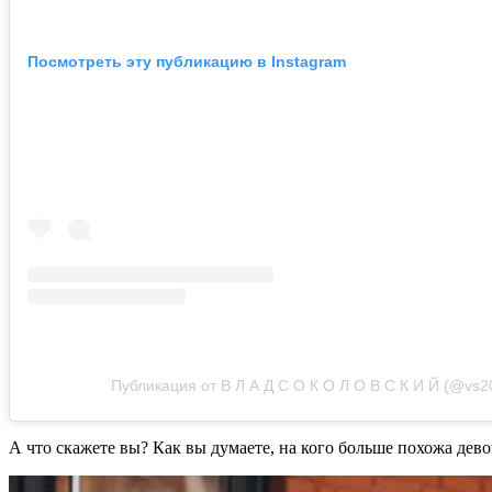
Посмотреть эту публикацию в Instagram
Публикация от В Л А Д С О К О Л О В С К И Й (@vs2
А что скажете вы? Как вы думаете, на кого больше похожа дево