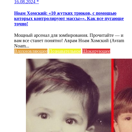
16.08.2024
*
Ноам Хомский: «10 жутких трюков, с помощью
которых контролируют массы»». Как все пугающе
точно!
Мощный арсенал для зомбирования. Прочитайте — и
вам все станет понятно! Аврам Ноам Хомский (Avram
Noam...
Вдохновляющее
Познавательное
Шокирующее