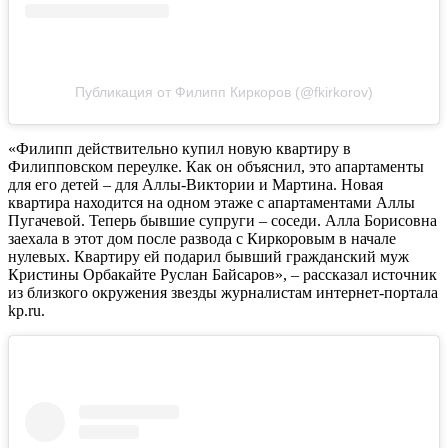
Публикация от Филипп Киркоров (@fkirkorov)
«Филипп действительно купил новую квартиру в
Филипповском переулке. Как он объяснил, это апартаменты
для его детей – для Аллы-Виктории и Мартина. Новая
квартира находится на одном этаже с апартаментами Аллы
Пугачевой. Теперь бывшие супруги – соседи. Алла Борисовна
заехала в этот дом после развода с Киркоровым в начале
нулевых. Квартиру ей подарил бывший гражданский муж
Кристины Орбакайте Руслан Байсаров», – рассказал источник
из близкого окружения звезды журналистам интернет-портала
kp.ru.