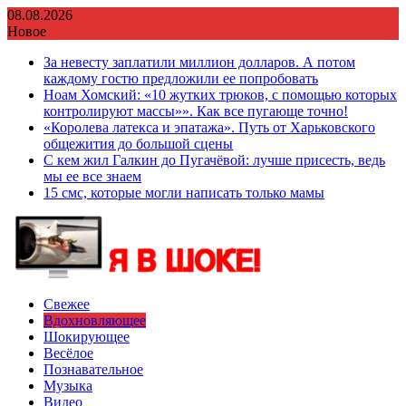
Перейти
08.08.2026
к
Новое
содержимому
За невесту заплатили миллион долларов. А потом
каждому гостю предложили ее попробовать
Ноам Хомский: «10 жутких трюков, с помощью которых
контролируют массы»». Как все пугающе точно!
«Королева латекса и эпатажа». Путь от Харьковского
общежития до большой сцены
С кем жил Галкин до Пугачёвой: лучше присесть, ведь
мы ее все знаем
15 смс, которые могли написать только мамы
Свежее
Вдохновляющее
Шокирующее
Весёлое
Познавательное
Музыка
Видео