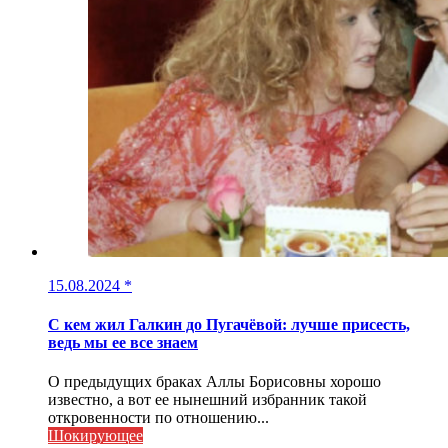
15.08.2024
*
С кем жил Галкин до Пугачёвой: лучше присесть,
ведь мы ее все знаем
О предыдущих браках Аллы Борисовны хорошо
известно, а вот ее нынешний избранник такой
откровенности по отношению...
Шокирующее