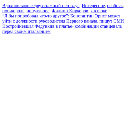
Вдохновляющее
двухэтажный пентхаус
,
Интересное
,
особняк
,
поп-король
,
популярное
,
Филипп Киркоров
,
я в шоке
Навигация
“Я бы попробовал что-то другое”: Константин Эрнст может
уйти с должности руководителя Первого канала, пишут СМИ
по
Постройневшая Федункив в платье- комбинации станцевала
записям
перед своим итальянцем