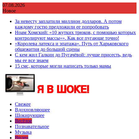
Перейти
07.08.2026
к
Новое
содержимому
За невесту заплатили миллион долларов. А потом
каждому гостю предложили ее попробовать
Ноам Хомский: «10 жутких трюков, с помощью которых
контролируют массы»». Как все пугающе точно!
«Королева латекса и эпатажа». Путь от Харьковского
общежития до большой сцены
С кем жил Галкин до Пугачёвой: лучше присесть, ведь
мы ее все знаем
15 смс, которые могли написать только мамы
Свежее
Вдохновляющее
Шокирующее
Весёлое
Познавательное
Музыка
Видео