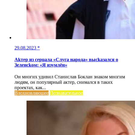
29.08.2023
*
Аkтер из серuала «Слуга народа» высkазался о
Зеленсkом: «Я изумлён»
Он многих удивил Станислав Боклан знаком многим
людям, он популярный актер, снимался в таких
проектах, как...
Вдохновляющее
Познавательное