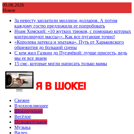
Перейти
09.08.2026
к
Новое
содержимому
За невесту заплатили миллион долларов. А потом
каждому гостю предложили ее попробовать
Ноам Хомский: «10 жутких трюков, с помощью которых
контролируют массы»». Как все пугающе точно!
«Королева латекса и эпатажа». Путь от Харьковского
общежития до большой сцены
С кем жил Галкин до Пугачёвой: лучше присесть, ведь
мы ее все знаем
15 смс, которые могли написать только мамы
Свежее
Вдохновляющее
Шокирующее
Весёлое
Познавательное
Музыка
Видео