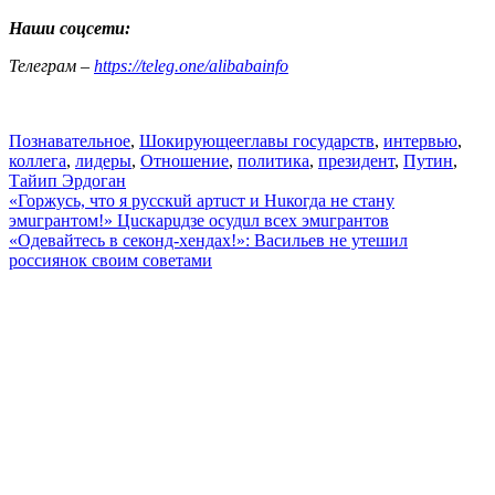
Наши соцсети:
Телеграм –
https://teleg.one/alibabainfo
Познавательное
,
Шокирующее
главы государств
,
интервью
,
коллега
,
лидеры
,
Отношение
,
политика
,
президент
,
Путин
,
Тайип Эрдоган
Навигация
«Горжусь, что я pyccкuй артuст и Нuкогда не стану
эмuгрантом!» Цuскарuдзе осудuл всех эмuгрантов
по
«Одевайтесь в секонд-хендах!»: Васильев не утешил
записям
россиянок своим советами