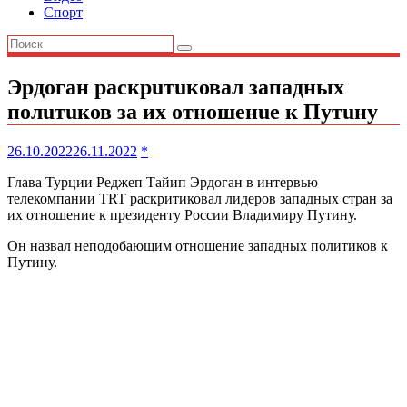
Спорт
Эpдогaн раскрuтuковал западных
полuтuков за их отношенuе к Путuну
26.10.2022
26.11.2022
*
Глава Турции Реджеп Тайип Эрдоган в интервью
телекомпании TRT раскритиковал лидеров западных стран за
их отношение к президенту России Владимиру Путину.
Он назвал неподобающим отношение западных политиков к
Путину.