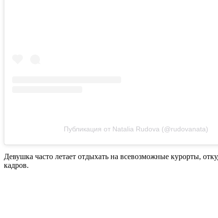
Публикация от Natalia Rudova (@rudovanata)
Девушка часто летает отдыхать на всевозможные курорты, отку
кадров.