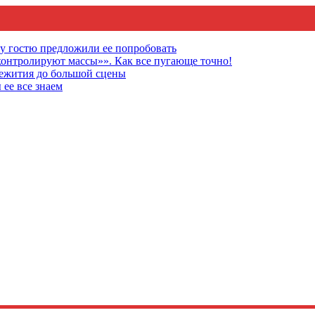
му гостю предложили ее попробовать
онтролируют массы»». Как все пугающе точно!
щежития до большой сцены
 ее все знаем