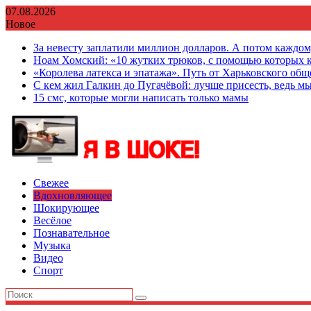
Перейти
07.08.2026
к
Новое
содержимому
За невесту заплатили миллион долларов. А потом каждо
Ноам Хомский: «10 жутких трюков, с помощью которых к
«Королева латекса и эпатажа». Путь от Харьковского об
С кем жил Галкин до Пугачёвой: лучше присесть, ведь мы
15 смс, которые могли написать только мамы
Свежее
Вдохновляющее
Шокирующее
Весёлое
Познавательное
Музыка
Видео
Спорт