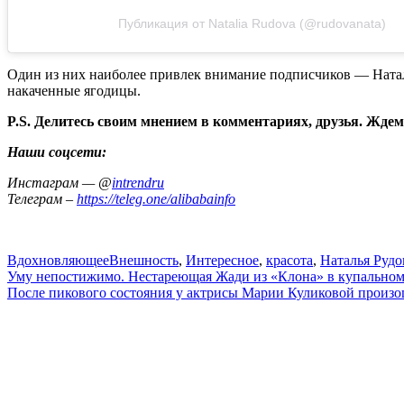
Публикация от Natalia Rudova (@rudovanata)
Один из них наиболее привлек внимание подписчиков — Натал
накаченные ягодицы.
P.S. Делитесь своим мнением в комментариях, друзья. Ждем
Наши соцсети:
Инстаграм — @
intrendru
Телеграм –
https://teleg.one/alibabainfo
Вдохновляющее
Внешность
,
Интересное
,
красота
,
Наталья Рудо
Навигация
Уму непостижимо. Нестареющая Жади из «Клона» в купальном
После пикового состояния у актрисы Марии Куликовой произош
по
записям