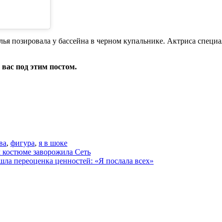
ья позировала у бассейна в черном купальнике. Актриса специ
 вас под этим постом.
ва
,
фигура
,
я в шоке
 костюме заворожила Сеть
ла переоценка ценностей: «Я послала всех»