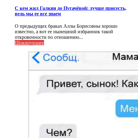
С кем жил Галкин до Пугачёвой: лучше присесть,
ведь мы ее все знаем
О предыдущих браках Аллы Борисовны хорошо
известно, а вот ее нынешний избранник такой
откровенности по отношению...
Шокирующее