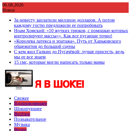
Перейти
06.08.2026
к
Новое
содержимому
За невесту заплатили миллион долларов. А потом
каждому гостю предложили ее попробовать
Ноам Хомский: «10 жутких трюков, с помощью которых
контролируют массы»». Как все пугающе точно!
«Королева латекса и эпатажа». Путь от Харьковского
общежития до большой сцены
С кем жил Галкин до Пугачёвой: лучше присесть, ведь
мы ее все знаем
15 смс, которые могли написать только мамы
Свежее
Вдохновляющее
Шокирующее
Весёлое
Познавательное
Музыка
Видео