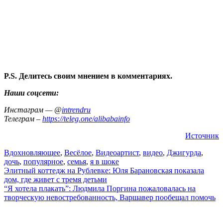
P.S. Делитесь своим мнением в комментариях.
Наши соцсети:
Инстаграм — @
intrendru
Телеграм –
https://teleg.one/alibabainfo
Источник
Вдохновляющее
,
Весёлое
,
Видео
артист
,
видео
,
Джигурда
,
дочь
,
популярное
,
семья
,
я в шоке
Навигация
Элитный коттедж на Рублевке: Юля Барановская показала
дом, где живет с тремя детьми
по
“Я хотела плакать”: Людмила Поргина пожаловалась на
записям
творческую невостребованность, Варшавер пообещал помочь