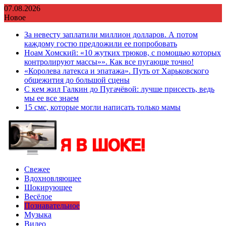
Перейти
07.08.2026
к
Новое
содержимому
За невесту заплатили миллион долларов. А потом
каждому гостю предложили ее попробовать
Ноам Хомский: «10 жутких трюков, с помощью которых
контролируют массы»». Как все пугающе точно!
«Королева латекса и эпатажа». Путь от Харьковского
общежития до большой сцены
С кем жил Галкин до Пугачёвой: лучше присесть, ведь
мы ее все знаем
15 смс, которые могли написать только мамы
Свежее
Вдохновляющее
Шокирующее
Весёлое
Познавательное
Музыка
Видео