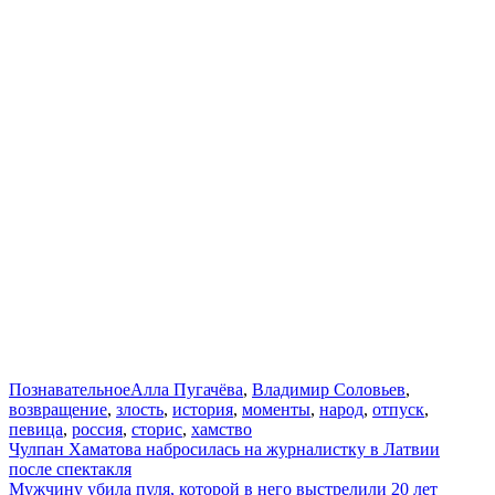
Познавательное
Алла Пугачёва
,
Владимир Соловьев
,
возвращение
,
злость
,
история
,
моменты
,
народ
,
отпуск
,
певица
,
россия
,
сторис
,
хамство
Навигация
Чулпан Хаматова набросилась на журналистку в Латвии
после спектакля
по
Мужчину убила пуля, которой в него выстрелили 20 лет