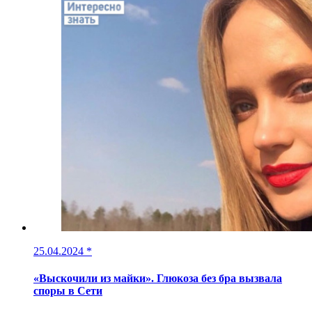
25.04.2024
*
«Выскочили из майки». Глюкоза без бра вызвала
споры в Сети