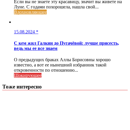
Если вы не знаете эту красавицу, значит вы живете на
Луне. С годами похорошела, нашла свой...
Вдохновляющее
15.08.2024
*
С кем жил Галкин до Пугачёвой: лучше присесть,
ведь мы ее все знаем
О предыдущих браках Аллы Борисовны хорошо
известно, а вот ее нынешний избранник такой
откровенности по отношению...
Шокирующее
Тоже интересно