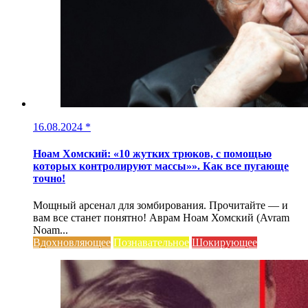
16.08.2024
*
Ноам Хомский: «10 жутких трюков, с помощью
которых контролируют массы»». Как все пугающе
точно!
Мощный арсенал для зомбирования. Прочитайте — и
вам все станет понятно! Аврам Ноам Хомский (Avram
Noam...
Вдохновляющее
Познавательное
Шокирующее