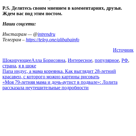
P.S. Делитесь своим мнением в комментариях, друзья.
Ждем вас под этим постом.
Наши соцсети:
Инстаграм — @
intrendru
Телеграм –
https://teleg.one/alibabainfo
Источник
Шокирующее
Алла Борисовна
,
Интересное
,
популярное
,
РФ
,
страна
,
я в шоке
Навигация
Папа индус, а мама кореянка. Как выглядит 28-летний
красавец, с которого можно картины рисовать
по
«Моя 79-летняя мама и дочь-аутист в подвале»: Лолита
записям
рассказала неутешительные подробности