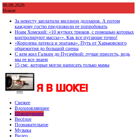
Перейти
06.08.2026
к
Новое
содержимому
За невесту заплатили миллион долларов. А потом
каждому гостю предложили ее попробовать
Ноам Хомский: «10 жутких трюков, с помощью которых
контролируют массы»». Как все пугающе точно!
«Королева латекса и эпатажа». Путь от Харьковского
общежития до большой сцены
С кем жил Галкин до Пугачёвой: лучше присесть, ведь
мы ее все знаем
15 смс, которые могли написать только мамы
Свежее
Вдохновляющее
Шокирующее
Весёлое
Познавательное
Музыка
Видео